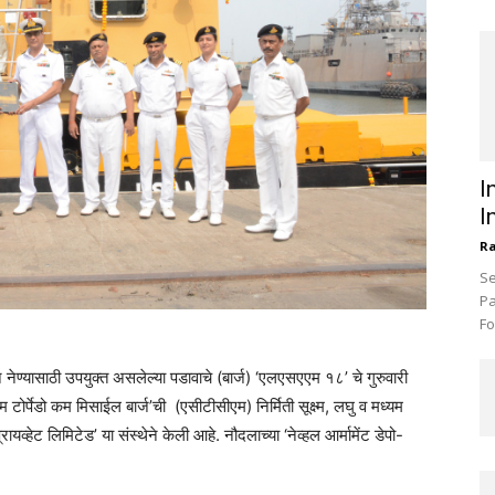
I
I
R
Se
Pa
Fo
ून नेण्यासाठी उपयुक्त असलेल्या पडावाचे (बार्ज) ‘एलएसएएम १८’ चे गुरुवारी
टोर्पेडो कम मिसाईल बार्ज’ची (एसीटीसीएम) निर्मिती सूक्ष्म, लघु व मध्यम
रायव्हेट लिमिटेड’ या संस्थेने केली आहे. नौदलाच्या ‘नेव्हल आर्मामेंट डेपो-