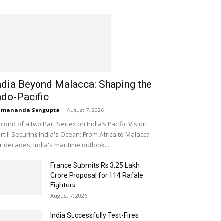
ndia Beyond Malacca: Shaping the
ndo-Pacific
amananda Sengupta
-
August 7, 2026
cond of a two Part Series on India’s Pacific Vision
rt I: Securing India's Ocean: From Africa to Malacca
r decades, India's maritime outlook...
France Submits Rs 3.25 Lakh
Crore Proposal for 114 Rafale
Fighters
August 7, 2026
India Successfully Test-Fires