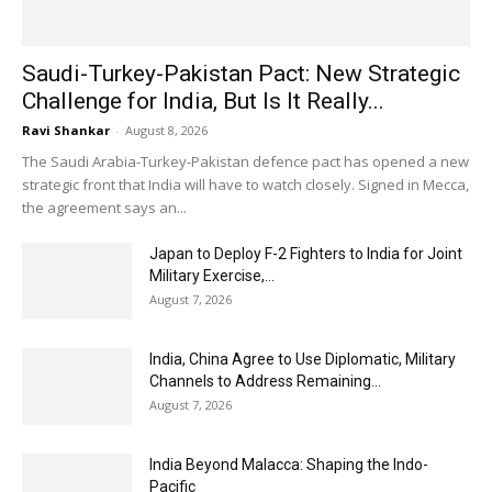
Saudi-Turkey-Pakistan Pact: New Strategic
Challenge for India, But Is It Really...
Ravi Shankar
-
August 8, 2026
The Saudi Arabia-Turkey-Pakistan defence pact has opened a new
strategic front that India will have to watch closely. Signed in Mecca,
the agreement says an...
Japan to Deploy F-2 Fighters to India for Joint
Military Exercise,...
August 7, 2026
India, China Agree to Use Diplomatic, Military
Channels to Address Remaining...
August 7, 2026
India Beyond Malacca: Shaping the Indo-
Pacific