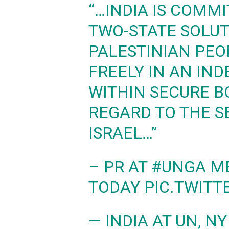
“…INDIA IS COMM
TWO-STATE SOLU
PALESTINIAN PEOP
FREELY IN AN IN
WITHIN SECURE B
REGARD TO THE S
ISRAEL…”
– PR AT
#UNGA
ME
TODAY
PIC.TWITT
— INDIA AT UN, 