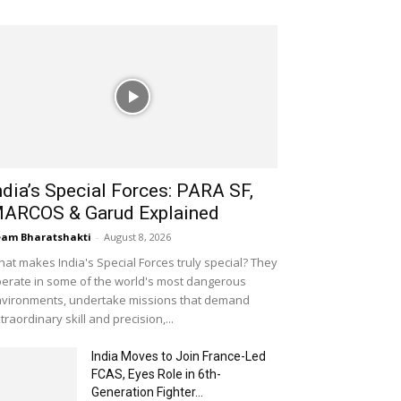
ndia’s Special Forces: PARA SF,
ARCOS & Garud Explained
am Bharatshakti
-
August 8, 2026
at makes India's Special Forces truly special? They
erate in some of the world's most dangerous
vironments, undertake missions that demand
traordinary skill and precision,...
India Moves to Join France-Led
FCAS, Eyes Role in 6th-
Generation Fighter...