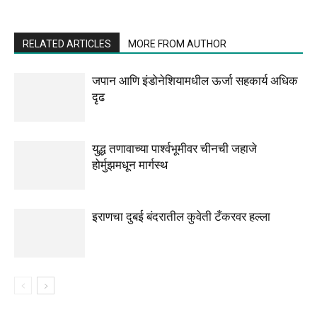
RELATED ARTICLES
MORE FROM AUTHOR
जपान आणि इंडोनेशियामधील ऊर्जा सहकार्य अधिक
दृढ
युद्ध तणावाच्या पार्श्वभूमीवर चीनची जहाजे
होर्मुझमधून मार्गस्थ
इराणचा दुबई बंदरातील कुवेती टँकरवर हल्ला