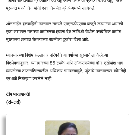
“आम्ही शांततेसाठी प्रोत्साहन देत राहू आणि चर्चेसाठी प्रयत्न करत राहू,” असे
प्रवक्ते माओ निंग यांनी एका नियमित ब्रीफिंगमध्ये सांगितले.
ऑनलाईन वृत्तवाहिनी म्यानमार नाऊने एमएनडीएएच्या बाजूने लढणाऱ्या आणखी
एका सशस्त्र गटाच्या कमांडरचा हवाला देत लाशिओ येथील प्रादेशिक कमांड
मुख्यालय ताब्यात घेतल्याच्या बातमीला दुजोरा दिला आहे.
म्यानमारच्या विशेष सल्लागार परिषदेने या वर्षाच्या सुरुवातीला केलेल्या
विश्लेषणानुसार, म्यानमारच्या 86 टक्के आणि लोकसंख्येच्या दोन-तृतीयांश भाग
व्यापलेल्या टाऊनशिप्सवरील अधिकार गमावल्यामुळे, जुंटाचे म्यानमारवर कोणतेही
प्रभावी नियंत्रण उरलेले नाही.
टीम भारतशक्ती
(रॉयटर्स)