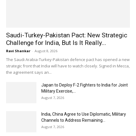
Saudi-Turkey-Pakistan Pact: New Strategic
Challenge for India, But Is It Really...
Ravi Shankar
-
August 8, 2026
The Saudi Arabia-Turkey-Pakistan defence pact has opened a new
strategic front that India will have to watch closely. Signed in Mecca,
the agreement says an...
Japan to Deploy F-2 Fighters to India for Joint
Military Exercise,...
August 7, 2026
India, China Agree to Use Diplomatic, Military
Channels to Address Remaining...
August 7, 2026