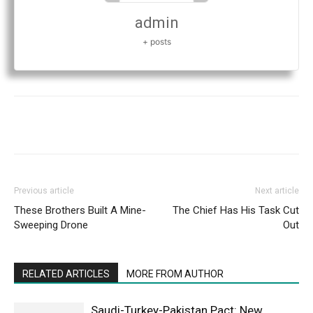
admin
+ posts
Previous article
Next article
These Brothers Built A Mine-
The Chief Has His Task Cut
Sweeping Drone
Out
RELATED ARTICLES
MORE FROM AUTHOR
Saudi-Turkey-Pakistan Pact: New