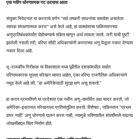
एक नवीन धोरणात्मक गट उदयास आला
संयुक्त निवेदनात या कराराचे वर्णन “सर्व लष्करी साधनांचा समावेश असलेला
व्यापक संरक्षणात्मक करार” असे केले आहे, हा वाक्यांशाचा पाकिस्तानच्या
अणुप्रतिबंधकांपर्यंत पोहोचण्याचे संकेत म्हणून अर्थ लावला जातो. जरी याची पुष्टी
झालेली नसली तरी, वरिष्ठ सौदी अधिकाऱ्यांनी कराराच्या अणु पैलूला नकार देण्यास
नकार दिला आहे.
भू-राजकीय निरीक्षक या विकासाला मध्य पूर्वेतील दशकांमधील सर्वात
परिणामकारक सुरक्षा संरेखन म्हणत आहेत, एका वरिष्ठ राजनैतिक अधिकाऱ्याने
नमूद केले आहे की, “हा अमेरिकेसाठी सुएझ क्षण असू शकतो.”
हा करार प्रभावीपणे या प्रदेशात एक नवीन अणु-समर्थित अक्ष सादर करतो, जो
अमेरिका-इस्रायल संरेखनाला प्रतिसंतुलित करतो. विशेषतः, पाकिस्तान “प्रथम
वापर नाही” अणु धोरणाचे पालन करत नाही, ज्यामुळे भविष्यातील संघर्षांमध्ये वाढत्या
जोखमींबद्दल चिंता निर्माण होते.