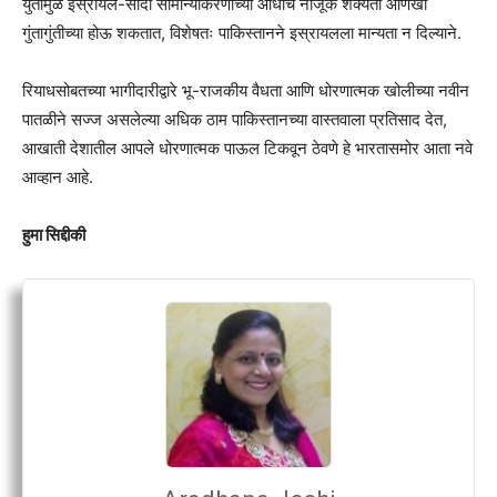
युतीमुळे इस्रायल-सौदी सामान्यीकरणाच्या आधीच नाजूक शक्यता आणखी
गुंतागुंतीच्या होऊ शकतात, विशेषतः पाकिस्तानने इस्रायलला मान्यता न दिल्याने.
रियाधसोबतच्या भागीदारीद्वारे भू-राजकीय वैधता आणि धोरणात्मक खोलीच्या नवीन
पातळीने सज्ज असलेल्या अधिक ठाम पाकिस्तानच्या वास्तवाला प्रतिसाद देत,
आखाती देशातील आपले धोरणात्मक पाऊल टिकवून ठेवणे हे भारतासमोर आता नवे
आव्हान आहे.
हुमा सिद्दीकी