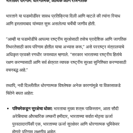
भारतावर परिणाम: धोरणात्मक, आर्थिक आणि राजनैतिक
भारताने या घडामोडींवर सावध प्रतिक्रिया दिली आणि म्हटले की त्यांना रियाध
आणि इस्लामाबाद यांच्यात सुरू असलेल्या चर्चेची जाणीव होती.
“आम्ही या घडामोडींचे आपल्या राष्ट्रीय सुरक्षेसाठी तसेच प्रादेशिक आणि जागतिक
स्थिरतेसाठी काय परिणाम होतील याचा अभ्यास करू,” असे परराष्ट्र मंत्रालयाचे
अधिकृत प्रवक्ते रणधीर जयस्वाल म्हणाले. “सरकार भारताच्या राष्ट्रीय हितांचे
रक्षण करण्यासाठी आणि सर्व क्षेत्रात व्यापक राष्ट्रीय सुरक्षा सुनिश्चित करण्यासाठी
वचनबद्ध आहे.”
तथापि, नवी दिल्लीतील धोरणात्मक विश्लेषक अनेक कारणांमुळे या विकासाकडे
चिंतेने बघत आहेत:
पश्चिमेकडून सुरक्षेचा धोका:
भारताचा मुख्य शत्रू पाकिस्तान, आता सौदी
अरेबियाचा औपचारिक लष्करी हमीदार, भारताच्या सर्वात मोठ्या ऊर्जा
पुरवठादारांपैकी एक, भारताच्या ऊर्जा सुरक्षेवर आणि धोरणात्मक भूमिकेवर
होणारे परिणाम लक्षणीय आहेत.