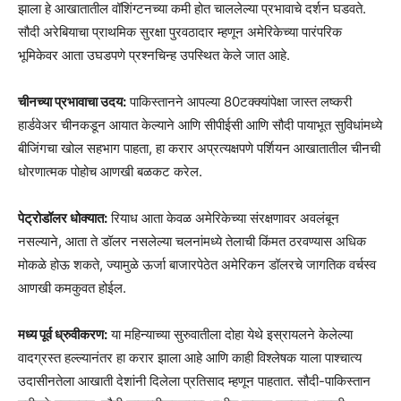
झाला हे आखातातील वॉशिंग्टनच्या कमी होत चाललेल्या प्रभावाचे दर्शन घडवते.
सौदी अरेबियाचा प्राथमिक सुरक्षा पुरवठादार म्हणून अमेरिकेच्या पारंपरिक
भूमिकेवर आता उघडपणे प्रश्नचिन्ह उपस्थित केले जात आहे.
चीनच्या प्रभावाचा उदय:
पाकिस्तानने आपल्या 80टक्क्यांपेक्षा जास्त लष्करी
हार्डवेअर चीनकडून आयात केल्याने आणि सीपीईसी आणि सौदी पायाभूत सुविधांमध्ये
बीजिंगचा खोल सहभाग पाहता, हा करार अप्रत्यक्षपणे पर्शियन आखातातील चीनची
धोरणात्मक पोहोच आणखी बळकट करेल.
पेट्रोडॉलर धोक्यात:
रियाध आता केवळ अमेरिकेच्या संरक्षणावर अवलंबून
नसल्याने, आता ते डॉलर नसलेल्या चलनांमध्ये तेलाची किंमत ठरवण्यास अधिक
मोकळे होऊ शकते, ज्यामुळे ऊर्जा बाजारपेठेत अमेरिकन डॉलरचे जागतिक वर्चस्व
आणखी कमकुवत होईल.
मध्य पूर्व ध्रुवीकरण:
या महिन्याच्या सुरुवातीला दोहा येथे इस्रायलने केलेल्या
वादग्रस्त हल्ल्यानंतर हा करार झाला आहे आणि काही विश्लेषक याला पाश्चात्य
उदासीनतेला आखाती देशांनी दिलेला प्रतिसाद म्हणून पाहतात. सौदी-पाकिस्तान