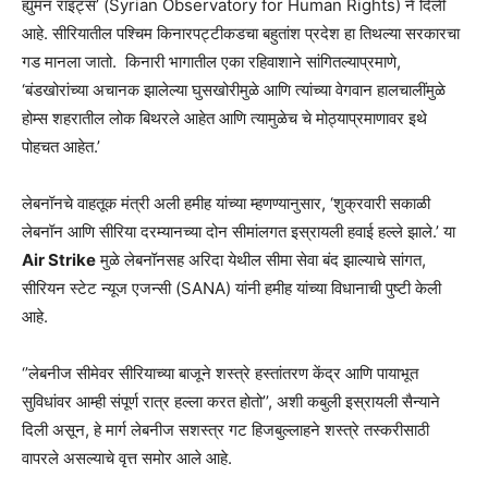
ह्युमन राइट्स’ (Syrian Observatory for Human Rights) ने दिली
आहे. सीरियातील पश्चिम किनारपट्टीकडचा बहुतांश प्रदेश हा तिथल्या सरकारचा
गड मानला जातो. किनारी भागातील एका रहिवाशाने सांगितल्याप्रमाणे,
‘बंडखोरांच्या अचानक झालेल्या घुसखोरीमुळे आणि त्यांच्या वेगवान हालचालींमुळे
होम्स शहरातील लोक बिथरले आहेत आणि त्यामुळेच चे मोठ्याप्रमाणावर इथे
पोहचत आहेत.’
लेबनॉनचे वाहतूक मंत्री अली हमीह यांच्या म्हणण्यानुसार, ‘शुक्रवारी सकाळी
लेबनॉन आणि सीरिया दरम्यानच्या दोन सीमांलगत इस्रायली हवाई हल्ले झाले.’ या
Air Strike
मुळे लेबनॉनसह अरिदा येथील सीमा सेवा बंद झाल्याचे सांगत,
सीरियन स्टेट न्यूज एजन्सी (SANA) यांनी हमीह यांच्या विधानाची पुष्टी केली
आहे.
‘’लेबनीज सीमेवर सीरियाच्या बाजूने शस्त्रे हस्तांतरण केंद्र आणि पायाभूत
सुविधांवर आम्ही संपूर्ण रात्र हल्ला करत होतो’’, अशी कबुली इस्रायली सैन्याने
दिली असून, हे मार्ग लेबनीज सशस्त्र गट हिजबुल्लाहने शस्त्रे तस्करीसाठी
वापरले असल्याचे वृत्त समोर आले आहे.