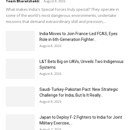
Team Bharatshakti
-
August 8, 2026
What makes India's Special Forces truly special? They operate in
some of the world's most dangerous environments, undertake
missions that demand extraordinary skill and precision,...
India Moves to Join France-Led FCAS, Eyes
Role in 6th-Generation Fighter...
August 8, 2026
L&T Bets Big on UAVs, Unveils Two Indigenous
Systems
August 8, 2026
Saudi-Turkey-Pakistan Pact: New Strategic
Challenge for India, But Is It Really...
August 8, 2026
Japan to Deploy F-2 Fighters to India for Joint
Military Exercise,...
August 7, 2026