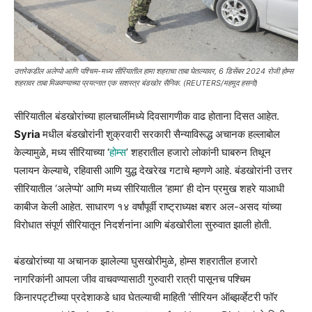
उत्तरेकडील अलेप्पो आणि पश्चिम-मध्य सीरियातील हामा शहराचा ताबा घेतल्यावर, 6 डिसेंबर 2024 रोजी होम्स
शहरावर ताबा मिळवण्याच्या प्रयत्नात एक सशस्त्र बंडखोर सैनिक. (REUTERS/महमूद हसनो)
सीरियातील बंडखोरांच्या हालचालींमध्ये दिवसागणीक वाढ होताना दिसत आहेत.
Syria
मधील बंडखोरांनी शुक्रवारी सरकारी सैन्याविरूद्ध अचानक हल्लाबोल
केल्यामुळे, मध्य सीरियाच्या ‘
होम्स
’ शहरातील हजारो लोकांनी घाबरुन तिथून
पलायन केल्याचे, रहिवासी आणि युद्ध देखरेख गटाचे म्हणणे आहे. बंडखोरांनी उत्तर
सीरियातील ‘अलेप्पो’ आणि मध्य सीरियातील ‘हामा’ ही दोन प्रमुख शहरे याआधी
काबीज केली आहेत. साधारण १४ वर्षांपूर्वी राष्ट्राध्यक्ष बशर अल-असद यांच्या
विरोधात संपूर्ण सीरियातून निदर्शनांना आणि बंडखोरीला सुरुवात झाली होती.
बंडखोरांच्या या अचानक झालेल्या घुसखोरीमुळे, होम्स शहरातील हजारो
नागरिकांनी आपला जीव वाचवण्यासाठी गुरुवारी रात्री पासूनच पश्चिम
किनारपट्टीच्या प्रदेशाकडे धाव घेतल्याची माहिती ‘सीरियन ऑब्झर्व्हेटरी फॉर