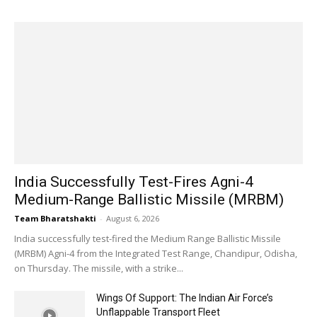
India Successfully Test-Fires Agni-4
Medium-Range Ballistic Missile (MRBM)
Team Bharatshakti
-
August 6, 2026
India successfully test-fired the Medium Range Ballistic Missile
(MRBM) Agni-4 from the Integrated Test Range, Chandipur, Odisha,
on Thursday. The missile, with a strike...
Wings Of Support: The Indian Air Force’s
Unflappable Transport Fleet