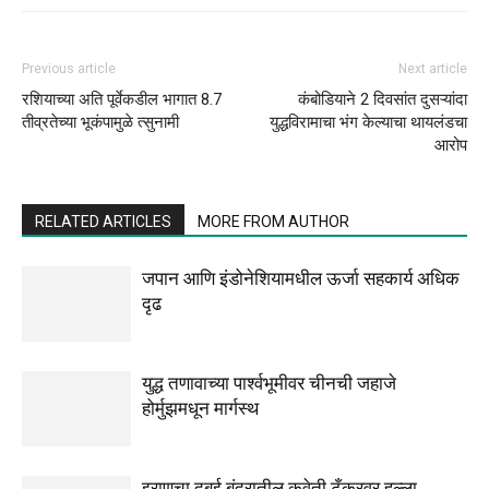
Previous article
Next article
रशियाच्या अति पूर्वेकडील भागात 8.7
कंबोडियाने 2 दिवसांत दुसऱ्यांदा
तीव्रतेच्या भूकंपामुळे त्सुनामी
युद्धविरामाचा भंग केल्याचा थायलंडचा
आरोप
RELATED ARTICLES
MORE FROM AUTHOR
जपान आणि इंडोनेशियामधील ऊर्जा सहकार्य अधिक
दृढ
युद्ध तणावाच्या पार्श्वभूमीवर चीनची जहाजे
होर्मुझमधून मार्गस्थ
इराणचा दुबई बंदरातील कुवेती टँकरवर हल्ला