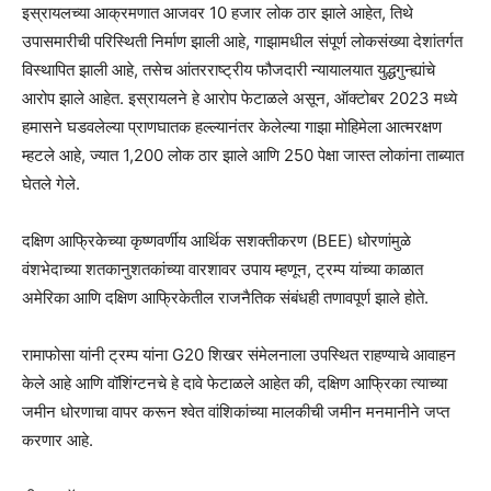
इस्रायलच्या आक्रमणात आजवर 10 हजार लोक ठार झाले आहेत, तिथे
उपासमारीची परिस्थिती निर्माण झाली आहे, गाझामधील संपूर्ण लोकसंख्या देशांतर्गत
विस्थापित झाली आहे, तसेच आंतरराष्ट्रीय फौजदारी न्यायालयात युद्धगुन्ह्यांचे
आरोप झाले आहेत. इस्रायलने हे आरोप फेटाळले असून, ऑक्टोबर 2023 मध्ये
हमासने घडवलेल्या प्राणघातक हल्ल्यानंतर केलेल्या गाझा मोहिमेला आत्मरक्षण
म्हटले आहे, ज्यात 1,200 लोक ठार झाले आणि 250 पेक्षा जास्त लोकांना ताब्यात
घेतले गेले.
दक्षिण आफ्रिकेच्या कृष्णवर्णीय आर्थिक सशक्तीकरण (BEE) धोरणांमुळे
वंशभेदाच्या शतकानुशतकांच्या वारशावर उपाय म्हणून, ट्रम्प यांच्या काळात
अमेरिका आणि दक्षिण आफ्रिकेतील राजनैतिक संबंधही तणावपूर्ण झाले होते.
रामाफोसा यांनी ट्रम्प यांना G20 शिखर संमेलनाला उपस्थित राहण्याचे आवाहन
केले आहे आणि वॉशिंग्टनचे हे दावे फेटाळले आहेत की, दक्षिण आफ्रिका त्याच्या
जमीन धोरणाचा वापर करून श्वेत वांशिकांच्या मालकीची जमीन मनमानीने जप्त
करणार आहे.