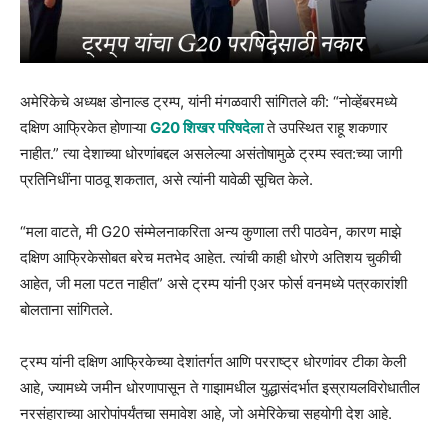
अमेरिकेचे अध्यक्ष डोनाल्ड ट्रम्प, यांनी मंगळवारी सांगितले की: “नोव्हेंबरमध्ये
दक्षिण आफ्रिकेत होणाऱ्या
G20 शिखर परिषदेला
ते उपस्थित राहू शकणार
नाहीत.” त्या देशाच्या धोरणांबद्दल असलेल्या असंतोषामुळे ट्रम्प स्वत:च्या जागी
प्रतिनिधींना पाठवू शकतात, असे त्यांनी यावेळी सूचित केले.
“मला वाटते, मी G20 संम्मेलनाकरिता अन्य कुणाला तरी पाठवेन, कारण माझे
दक्षिण आफ्रिकेसोबत बरेच मतभेद आहेत. त्यांची काही धोरणे अतिशय चुकीची
आहेत, जी मला पटत नाहीत” असे ट्रम्प यांनी एअर फोर्स वनमध्ये पत्रकारांशी
बोलताना सांगितले.
ट्रम्प यांनी दक्षिण आफ्रिकेच्या देशांतर्गत आणि परराष्ट्र धोरणांवर टीका केली
आहे, ज्यामध्ये जमीन धोरणापासून ते गाझामधील युद्धासंदर्भात इस्रायलविरोधातील
नरसंहाराच्या आरोपांपर्यंतचा समावेश आहे, जो अमेरिकेचा सहयोगी देश आहे.