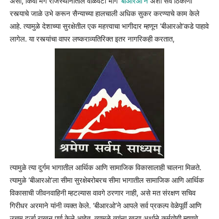
असो, किंवा मग राजस्थानातील वाळवंटी भाग
‘बीआरओ’ने
अशा सर्व ठिकाणी
रस्त्याचे जाळे उभे करून सैन्याच्या हालचाली अधिक सुकर करण्याचे काम केले
आहे. त्यामुळे देशाच्या सुरक्षेतील एक महत्त्वाचा भागीदार म्हणून ‘बीआरओ’कडे पाहावे
लागेल. या रस्त्यांचा वापर लष्कराव्यतिरिक्त इतर नागरिकही करतात,
त्यामुळे त्या दुर्गम भागातील आर्थिक आणि सामाजिक विकासालाही चालना मिळते.
त्यामुळे ‘बीआरओ’ला सीमा सुरक्षेबरोबरच सीमा भागातील सामाजिक आणि आर्थिक
विकासाची जीवनवाहिनी म्हटल्यास वावगे ठरणार नाही, असे मत संरक्षण सचिव
गिरीधर अरमाने यांनी व्यक्त केले. ‘बीआरओ’ने आपले सर्व प्रकल्प वेळेपूर्वी आणि
उत्तम दर्जा राखून पूर्ण केले आहेत, त्यामुळे त्यांना खऱ्या अर्थाने कर्मयोगी म्हणावे