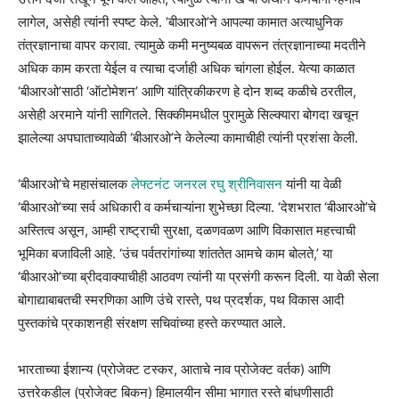
लागेल, असेही त्यांनी स्पष्ट केले. ‘बीआरओ’ने आपल्या कामात अत्याधुनिक
तंत्रज्ञानाचा वापर करावा. त्यामुळे कमी मनुष्यबळ वापरून तंत्रज्ञानाच्या मदतीने
अधिक काम करता येईल व त्याचा दर्जाही अधिक चांगला होईल. येत्या काळात
‘बीआरओ’साठी ‘ऑटोमेशन’ आणि यांत्रिकीकरण हे दोन शब्द कळीचे ठरतील,
असेही अरमाने यांनी सागितले. सिक्कीममधील पुरामुळे सिल्क्यारा बोगदा खचून
झालेल्या अपघाताच्यावेळी ‘बीआरओ’ने केलेल्या कामाचीही त्यांनी प्रशंसा केली.
‘बीआरओ’चे महासंचालक
लेफ्टनंट जनरल रघु श्रीनिवासन
यांनी या वेळी
‘बीआरओ’च्या सर्व अधिकारी व कर्मचाऱ्यांना शुभेच्छा दिल्या. ‘देशभरात ‘बीआरओ’चे
अस्तित्व असून, आम्ही राष्ट्राची सुरक्षा, दळणवळण आणि विकासात महत्त्वाची
भूमिका बजाविली आहे. ‘उंच पर्वतरांगांच्या शांततेत आमचे काम बोलते,’ या
‘बीआरओ’च्या ब्रीदवाक्याचीही आठवण त्यांनी या प्रसंगी करून दिली. या वेळी सेला
बोगाद्याबाबतची स्मरणिका आणि उंचे रास्ते, पथ प्रदर्शक, पथ विकास आदी
पुस्तकांचे प्रकाशनही संरक्षण सचिवांच्या हस्ते करण्यात आले.
भारताच्या ईशान्य (प्रोजेक्ट टस्कर, आताचे नाव प्रोजेक्ट वर्तक) आणि
उत्तरेकडील (प्रोजेक्ट बिकन) हिमालयीन सीमा भागात रस्ते बांधणीसाठी