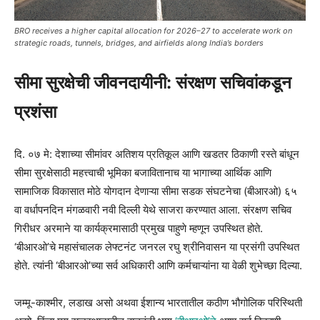
BRO receives a higher capital allocation for 2026–27 to accelerate work on
strategic roads, tunnels, bridges, and airfields along India’s borders
सीमा सुरक्षेची जीवनदायीनी: संरक्षण सचिवांकडून
प्रशंसा
दि. ०७ मे: देशाच्या सीमांवर अतिशय प्रतिकूल आणि खडतर ठिकाणी रस्ते बांधून
सीमा सुरक्षेसाठी महत्त्वाची भूमिका बजावितानाच या भागाच्या आर्थिक आणि
सामाजिक विकासात मोठे योगदान देणाऱ्या सीमा सडक संघटनेचा (बीआरओ) ६५
वा वर्धापनदिन मंगळवारी नवी दिल्ली येथे साजरा करण्यात आला. संरक्षण सचिव
गिरीधर अरमाने या कार्यक्रमासाठी प्रमुख पाहुणे म्हणून उपस्थित होते.
‘बीआरओ’चे महासंचालक लेफ्टनंट जनरल रघु श्रीनिवासन या प्रसंगी उपस्थित
होते. त्यांनी ‘बीआरओ’च्या सर्व अधिकारी आणि कर्मचाऱ्यांना या वेळी शुभेच्छा दिल्या.
जम्मू-काश्मीर, लडाख असो अथवा ईशान्य भारतातील कठीण भौगोलिक परिस्थिती