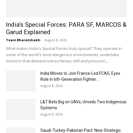
India’s Special Forces: PARA SF, MARCOS &
Garud Explained
Team Bharatshakti
-
August 8, 2026
What makes India's Special Forces truly special? They operate in
some of the world's most dangerous environments, undertake
missions that demand extraordinary skill and precision,...
India Moves to Join France-Led FCAS, Eyes
Role in 6th-Generation Fighter...
August 8, 2026
L&T Bets Big on UAVs, Unveils Two Indigenous
Systems
August 8, 2026
Saudi-Turkey-Pakistan Pact: New Strategic