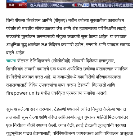
चिनी पीपल्स लिबरेशन आर्मीने (पीएलए) नवीन वर्षाच्या सुरुवातीला काराकोरम
पर्वतांमध्ये भारतीय सीमेजवळच्या उंच आणि थंड हवामानाच्या परिस्थितीत लढाई
सज्जतेचे मूल्यांकन करण्यासाठी संयुक्त कवायती सुरू केल्या आहेत. या सरावात
आधुनिक युद्ध क्षमतेवर लक्ष केंद्रित करणारी ड्रोन, रणगाडे आणि पायदळ लढाऊ
वाहने आहेत.
चायना
सेंट्रल टेलिव्हिजनने (सीसीटीव्ही) सोमवारी दिलेल्या वृत्तानुसार,
शिनजियांग लष्करी कमांडचे एक पथक अपरिचित उंचीच्या वातावरणात सामरिक
हेरगिरीची कवायत करत आहे. या कवायतींमध्ये कामगिरीची परिणामकारकता
तपासण्यासाठी विविध उपकरणांचा वापर करून टेहळणी, चिलखती आणि
firepower units मधील एकत्रित प्रयत्नांचा समावेश असतो.
सुरू असलेल्या सरावादरम्यान, टेहळणी पथकाने त्वरित नियुक्त केलेल्या भागात
हालचाली सुरू केल्या आणि वरिष्ठ अधिकाऱ्यांकडून गुप्तचर माहिती मिळाल्यानंतर
एक निरीक्षण चौकी स्थापन केली. त्याच वेळी, हवाई टेहळणी तुकड्यांनी प्रत्यक्ष
युद्धभूमीवर पाळत ठेवण्यासाठी, परिस्थितीजन्य जागरूकता आणि परिचालन अचूकता