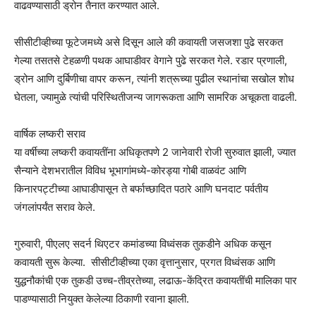
वाढवण्यासाठी ड्रोन तैनात करण्यात आले.
सीसीटीव्हीच्या फूटेजमध्ये असे दिसून आले की कवायती जसजशा पुढे सरकत
गेल्या तसतसे टेहळणी पथक आघाडीवर वेगाने पुढे सरकत गेले. रडार प्रणाली,
ड्रोन आणि दुर्बिणीचा वापर करून, त्यांनी शत्रूच्या पुढील स्थानांचा सखोल शोध
घेतला, ज्यामुळे त्यांची परिस्थितीजन्य जागरूकता आणि सामरिक अचूकता वाढली.
वार्षिक लष्करी सराव
या वर्षीच्या लष्करी कवायतींना अधिकृतपणे 2 जानेवारी रोजी सुरुवात झाली, ज्यात
सैन्याने देशभरातील विविध भूभागांमध्ये-कोरड्या गोबी वाळवंट आणि
किनारपट्टीच्या आघाडीपासून ते बर्फाच्छादित पठारे आणि घनदाट पर्वतीय
जंगलांपर्यंत सराव केले.
गुरुवारी, पीएलए सदर्न थिएटर कमांडच्या विध्वंसक तुकडीने अधिक कसून
कवायती सुरू केल्या. सीसीटीव्हीच्या एका वृत्तानुसार, प्रगत विध्वंसक आणि
युद्धनौकांची एक तुकडी उच्च-तीव्रतेच्या, लढाऊ-केंद्रित कवायतींची मालिका पार
पाडण्यासाठी नियुक्त केलेल्या ठिकाणी रवाना झाली.