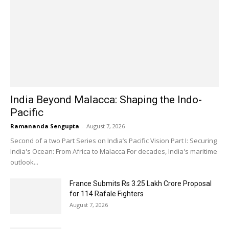
India Beyond Malacca: Shaping the Indo-
Pacific
Ramananda Sengupta
-
August 7, 2026
Second of a two Part Series on India’s Pacific Vision Part I: Securing
India's Ocean: From Africa to Malacca For decades, India's maritime
outlook...
France Submits Rs 3.25 Lakh Crore Proposal
for 114 Rafale Fighters
August 7, 2026