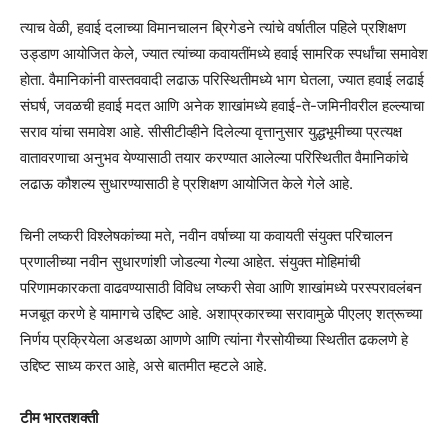
त्याच वेळी, हवाई दलाच्या विमानचालन ब्रिगेडने त्यांचे वर्षातील पहिले प्रशिक्षण
उड्डाण आयोजित केले, ज्यात त्यांच्या कवायतींमध्ये हवाई सामरिक स्पर्धांचा समावेश
होता. वैमानिकांनी वास्तववादी लढाऊ परिस्थितीमध्ये भाग घेतला, ज्यात हवाई लढाई
संघर्ष, जवळची हवाई मदत आणि अनेक शाखांमध्ये हवाई-ते-जमिनीवरील हल्ल्याचा
सराव यांचा समावेश आहे. सीसीटीव्हीने दिलेल्या वृत्तानुसार युद्धभूमीच्या प्रत्यक्ष
वातावरणाचा अनुभव येण्यासाठी तयार करण्यात आलेल्या परिस्थितीत वैमानिकांचे
लढाऊ कौशल्य सुधारण्यासाठी हे प्रशिक्षण आयोजित केले गेले आहे.
चिनी लष्करी विश्लेषकांच्या मते, नवीन वर्षाच्या या कवायती संयुक्त परिचालन
प्रणालीच्या नवीन सुधारणांशी जोडल्या गेल्या आहेत. संयुक्त मोहिमांची
परिणामकारकता वाढवण्यासाठी विविध लष्करी सेवा आणि शाखांमध्ये परस्परावलंबन
मजबूत करणे हे यामागचे उद्दिष्ट आहे. अशाप्रकारच्या सरावामुळे पीएलए शत्रूच्या
निर्णय प्रक्रियेला अडथळा आणणे आणि त्यांना गैरसोयीच्या स्थितीत ढकलणे हे
उद्दिष्ट साध्य करत आहे, असे बातमीत म्हटले आहे.
टीम भारतशक्ती