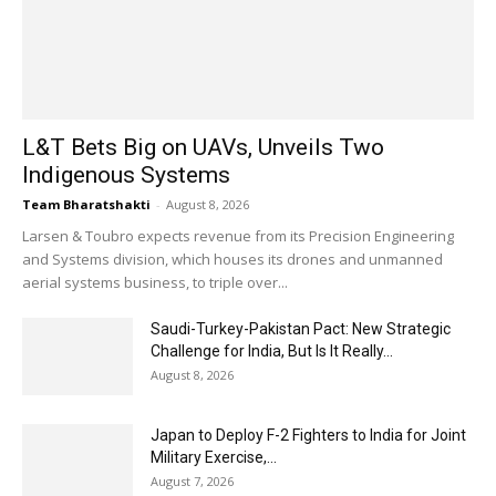
L&T Bets Big on UAVs, Unveils Two
Indigenous Systems
Team Bharatshakti
-
August 8, 2026
Larsen & Toubro expects revenue from its Precision Engineering
and Systems division, which houses its drones and unmanned
aerial systems business, to triple over...
Saudi-Turkey-Pakistan Pact: New Strategic
Challenge for India, But Is It Really...
August 8, 2026
Japan to Deploy F-2 Fighters to India for Joint
Military Exercise,...
August 7, 2026