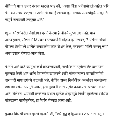
बीजिंगने यावर उत्तर देताना म्हटले आहे की, “अशा चिंता अतिशयोक्ती आहेत आणि
चीनच्या उच्च-तंत्रज्ञान उद्योगांचे यश हे त्यांच्या तुलनात्मक फायद्यांमुळे असून ते
संपूर्ण जगासाठी उपयुक्त आहे.”
शुल्क धोरणांवरील देशांतर्गत प्रतिक्रिया हे चीनचे मुख्य लक्ष आहे. याच
आठवड्यात, सोशल मीडियावर वापरकर्त्यांनी मोठ्या प्रमाणावर, 7 एप्रिल रोजी
पीपल्स डेलीमध्ये आलेले संपादकीय कोट शेअर केले, ज्यामध्ये “भीती पसरवू नये”
असा इशारा देण्यात आला होता.
चीनने अलीकडे घरगुती खर्च वाढवण्यासाठी, नागरिकांना प्रोत्साहित करण्यास
सुरुवात केली आहे आणि देशांतर्गत उपकरणे आणि संसाधनांच्या वापराविषयीची
सरकारी भाषा पूर्णपणे बदलली आहे. बीजिंग सध्या निर्यातीवर अवलंबून असलेल्या
अर्थव्यवस्थेला घरगुती वापर, हाच मुख्य विकास स्रोत बनवण्याचा प्रयत्न करत
आहे, विशेषतः अपयशी ठरलेल्या रिअल इस्टेट क्षेत्रामुळे निर्माण झालेल्या आर्थिक
संकटाच्या पार्श्वभूमीवर, हा निर्णय घेण्यात आला आहे.
फुदान विद्यापीठातील झाओ म्हणाले की, “खरे युद्ध हे द्विपक्षीय वाटाघाटीत नसून