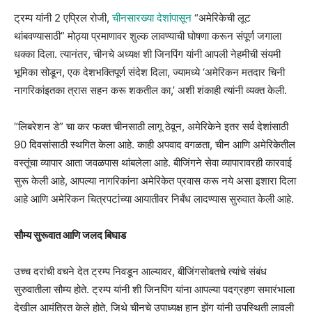
ट्रम्प यांनी 2 एप्रिल रोजी,
चीनसारख्या देशांपासून
“अमेरिकेची लूट
थांबवण्यासाठी” मोठ्या प्रमाणावर शुल्क लावण्याची घोषणा करून संपूर्ण जगाला
धक्का दिला. त्यानंतर, चीनचे अध्यक्ष शी जिनपिंग यांनी आपली नेहमीची संयमी
भूमिका सोडून, एक देशभक्तिपूर्ण संदेश दिला, ज्यामध्ये ‘अमेरिकन मतदार चिनी
नागरिकांइतका त्रास सहन करू शकतील का,’ अशी शंकाही त्यांनी व्यक्त केली.
“लिबरेशन डे” चा कर फक्त चीनसाठी लागू ठेवून, अमेरिकेने इतर सर्व देशांसाठी
90 दिवसांसाठी स्थगित केला आहे. काही अपवाद वगळता, चीन आणि अमेरिकेतील
वस्तूंचा व्यापार आता जवळपास थांबलेला आहे. बीजिंगने सेवा व्यापारावरही कारवाई
सुरू केली आहे, आपल्या नागरिकांना अमेरिकेत प्रवास करू नये असा इशारा दिला
आहे आणि अमेरिकन चित्रपटांच्या आयातीवर निर्बंध लादण्यास सुरुवात केली आहे.
सौम्य सुरूवात आणि जलद बिघाड
उच्च दरांची वचने देत ट्रम्प निवडून आल्यावर, बीजिंगसोबतचे त्यांचे संबंध
सुरुवातीला सौम्य होते. ट्रम्प यांनी शी जिनपिंग यांना आपल्या पदग्रहण समारंभाला
देखील आमंत्रित केले होते, जिथे चीनचे उपाध्यक्ष हान झेंग यांनी उपस्थिती लावली