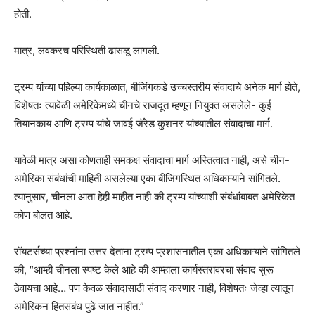
होती.
मात्र, लवकरच परिस्थिती ढासळू लागली.
ट्रम्प यांच्या पहिल्या कार्यकाळात, बीजिंगकडे उच्चस्तरीय संवादाचे अनेक मार्ग होते,
विशेषतः त्यावेळी अमेरिकेमध्ये चीनचे राजदूत म्हणून नियुक्त असलेले- कुई
तियानकाय आणि ट्रम्प यांचे जावई जॅरेड कुशनर यांच्यातील संवादाचा मार्ग.
यावेळी मात्र असा कोणताही समकक्ष संवादाचा मार्ग अस्तित्वात नाही, असे चीन-
अमेरिका संबंधांची माहिती असलेल्या एका बीजिंगस्थित अधिकाऱ्याने सांगितले.
त्यानुसार, चीनला आता हेही माहीत नाही की ट्रम्प यांच्याशी संबंधांबाबत अमेरिकेत
कोण बोलत आहे.
रॉयटर्सच्या प्रश्नांना उत्तर देताना ट्रम्प प्रशासनातील एका अधिकाऱ्याने सांगितले
की, “आम्ही चीनला स्पष्ट केले आहे की आम्हाला कार्यस्तरावरचा संवाद सुरू
ठेवायचा आहे… पण केवळ संवादासाठी संवाद करणार नाही, विशेषतः जेव्हा त्यातून
अमेरिकन हितसंबंध पुढे जात नाहीत.”