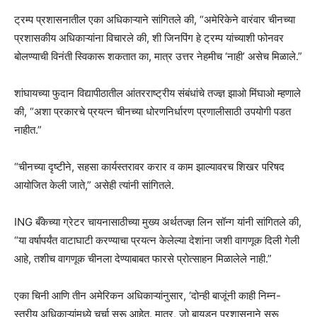
ट्रम्प प्रशासनातील एका अधिकाऱ्याने सांगितले की, “अमेरिकेने वारंवार चीनच्या
प्रशासकीय अधिकाऱ्यांना विचारले की, शी जिनपिंग हे ट्रम्प यांच्याशी फोनवर
बोलण्याची विनंती स्विकारू शकतात का, मात्र उत्तर नेहमीच ‘नाही’ असेच मिळाले.”
शांघायच्या फुदान विद्यापीठातील आंतरराष्ट्रीय संबंधांचे तज्ज्ञ झाओ मिंघाओ म्हणाले
की, “अशा प्रकारचे प्रयत्न चीनच्या धोरणनिर्धारण प्रणालीसाठी उपयोगी पडत
नाहीत.”
“चीनच्या दृष्टीने, सहसा कार्यस्तरावर करार व काम झाल्यावरच शिखर परिषद
आयोजित केली जाते,” असेही त्यांनी सांगितले.
ING बँकेच्या ग्रेटर चायनासाठीच्या मुख्य अर्थतज्ज्ञ लिन सॉन्ग यांनी सांगितले की,
“या वर्षापर्यंत वाटाघाटी करण्याचा प्रयत्न केलेल्या देशांना जशी वागणूक दिली गेली
आहे, तशीच वागणूक चीनला देण्याबाबत फारसे प्रोत्साहन मिळालेले नाही.”
एका चिनी आणि तीन अमेरिकन अधिकाऱ्यांनुसार, ‘दोन्ही बाजूंनी काही निम्न-
स्तरीय अधिकाऱ्यांमध्ये चर्चा सुरू आहेत. मात्र, जो बायडन प्रशासनाने सुरू