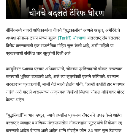
बीजिंगमध्ये नागरी अधिकाऱ्यांना चीनने “युद्धकालीन” आणले असून, अमेरिकेचे
अध्यक्ष डोनाल्ड ट्रम्प यांच्या शुल्क
(Tariff) धोरणाचा
आंतरराष्ट्रीय स्तरावर
विरोध करण्यासाठी एक राजनैतिक मोहिम सुरू केली आहे, अशी माहिती या
प्रकरणाशी संबंधित चार सूत्रांनी दिली आहे.
कम्युनिस्ट पक्षाच्या प्रचार अधिकाऱ्यांनी, चीनच्या प्रतिसादाची चौकट ठरवण्यात
महत्त्वाची भूमिका बजावली आहे, असे त्या सूत्रांपैकी एकाने सांगितले. दरम्यान
सरकारच्या प्रवक्त्यांनी, माजी नेते माओ झेडोंग यांनी, “आम्ही कधीही हार मानणार
नाही” असे म्हटले असल्याच्या आक्रमक व्हिडीओ क्लिप्स सोशल मीडियावर पोस्ट
केल्या आहेत.
“युद्धस्थिती”चा भाग म्हणून, ज्याचे तपशील प्रथमच रॉयटर्सने उघड केले आहेत,
परराष्ट्र व्यवहार व वाणिज्य मंत्रालयांतील नोकरशहांना सुट्ट्यांचे नियोजन रद्द
करण्याचे आदेश देण्यात आले आहेत आणि मोबाईल फोन 24 तास सुरू ठेवण्यास