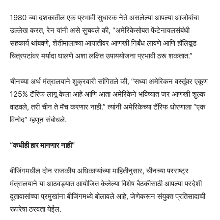
1980 च्या दशकातील एक प्रभावी सुधारक नेते असलेल्या आपल्या आजोबांचा
उल्लेख करत, रेन यांनी असे सुचवले की, “अमेरिकेसोबत फेंटेनायलसंबंधी
सहकार्य थांबवणे, शेतीमालाच्या आयातीवर आणखी निर्बंध लावणे आणि हॉलिवूड
चित्रपटांवर मर्यादा घालणे अशा लक्षित उपाययोजना प्रभावी ठरू शकतात.”
चीनच्या अर्थ मंत्रालयाने शुक्रवारी सांगितले की, “सध्या अमेरिकन वस्तूंवर एकूण
125% टॅरिफ लागू केला आहे आणि आता अमेरिकेने भविष्यात जर आणखी शुल्क
वाढवले, तरी चीन ते मॅच करणार नाही.” त्यांनी अमेरिकेच्या टॅरिफ धोरणाला “एक
विनोद” म्हणून संबोधले.
“कधीही हार मानणार नाही”
बीजिंगमधील दोन राजकीय अधिकाऱ्यांच्या माहितीनुसार, चीनच्या परराष्ट्र
मंत्रालयाने या आठवड्यात आयोजित केलेल्या विशेष बैठकीसाठी आपल्या परदेशी
दूतावासांच्या प्रमुखांना बीजिंगमध्ये बोलावले आहे, जेणेकरून संयुक्त प्रतिसादाची
रूपरेषा ठरवता येईल.