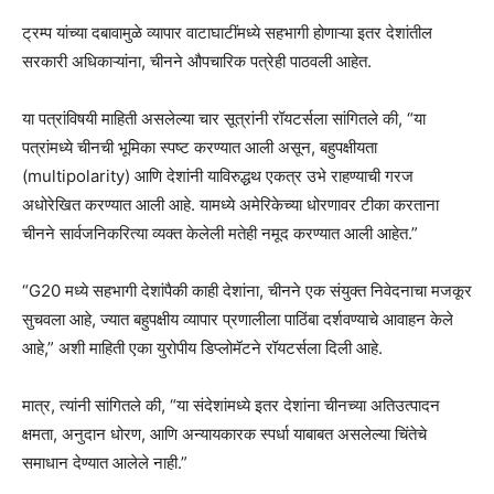
ट्रम्प यांच्या दबावामुळे व्यापार वाटाघाटींमध्ये सहभागी होणाऱ्या इतर देशांतील
सरकारी अधिकाऱ्यांना, चीनने औपचारिक पत्रेही पाठवली आहेत.
या पत्रांविषयी माहिती असलेल्या चार सूत्रांनी रॉयटर्सला सांगितले की, “या
पत्रांमध्ये चीनची भूमिका स्पष्ट करण्यात आली असून, बहुपक्षीयता
(multipolarity) आणि देशांनी याविरुद्धथ एकत्र उभे राहण्याची गरज
अधोरेखित करण्यात आली आहे. यामध्ये अमेरिकेच्या धोरणावर टीका करताना
चीनने सार्वजनिकरित्या व्यक्त केलेली मतेही नमूद करण्यात आली आहेत.”
“G20 मध्ये सहभागी देशांपैकी काही देशांना, चीनने एक संयुक्त निवेदनाचा मजकूर
सुचवला आहे, ज्यात बहुपक्षीय व्यापार प्रणालीला पाठिंबा दर्शवण्याचे आवाहन केले
आहे,” अशी माहिती एका युरोपीय डिप्लोमॅटने रॉयटर्सला दिली आहे.
मात्र, त्यांनी सांगितले की, “या संदेशांमध्ये इतर देशांना चीनच्या अतिउत्पादन
क्षमता, अनुदान धोरण, आणि अन्यायकारक स्पर्धा याबाबत असलेल्या चिंतेचे
समाधान देण्यात आलेले नाही.”