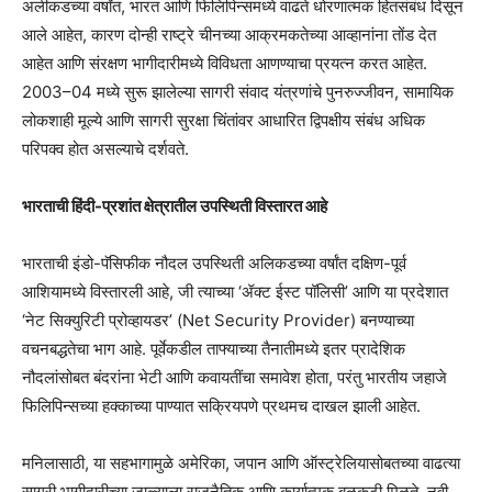
अलीकडच्या वर्षांत, भारत आणि फिलिपिन्समध्ये वाढते धोरणात्मक हितसंबंध दिसून
आले आहेत, कारण दोन्ही राष्ट्रे चीनच्या आक्रमकतेच्या आव्हानांना तोंड देत
आहेत आणि संरक्षण भागीदारीमध्ये विविधता आणण्याचा प्रयत्न करत आहेत.
2003–04 मध्ये सुरू झालेल्या सागरी संवाद यंत्रणांचे पुनरुज्जीवन, सामायिक
लोकशाही मूल्ये आणि सागरी सुरक्षा चिंतांवर आधारित द्विपक्षीय संबंध अधिक
परिपक्व होत असल्याचे दर्शवते.
भारताची हिंदी-प्रशांत क्षेत्रातील उपस्थिती विस्तारत आहे
भारताची इंडो-पॅसिफीक नौदल उपस्थिती अलिकडच्या वर्षांत दक्षिण-पूर्व
आशियामध्ये विस्तारली आहे, जी त्याच्या ‘ॲक्ट ईस्ट पॉलिसी’ आणि या प्रदेशात
‘नेट सिक्युरिटी प्रोव्हायडर’ (Net Security Provider) बनण्याच्या
वचनबद्धतेचा भाग आहे. पूर्वेकडील ताफ्याच्या तैनातीमध्ये इतर प्रादेशिक
नौदलांसोबत बंदरांना भेटी आणि कवायतींचा समावेश होता, परंतु भारतीय जहाजे
फिलिपिन्सच्या हक्काच्या पाण्यात सक्रियपणे प्रथमच दाखल झाली आहेत.
मनिलासाठी, या सहभागामुळे अमेरिका, जपान आणि ऑस्ट्रेलियासोबतच्या वाढत्या
सागरी भागीदारीच्या जाळ्याला राजनैतिक आणि कार्यात्मक बळकटी मिळते. नवी