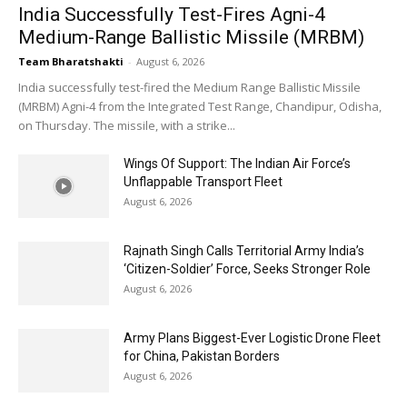
India Successfully Test-Fires Agni-4
Medium-Range Ballistic Missile (MRBM)
Team Bharatshakti
-
August 6, 2026
India successfully test-fired the Medium Range Ballistic Missile
(MRBM) Agni-4 from the Integrated Test Range, Chandipur, Odisha,
on Thursday. The missile, with a strike...
Wings Of Support: The Indian Air Force’s
Unflappable Transport Fleet
August 6, 2026
Rajnath Singh Calls Territorial Army India’s
‘Citizen-Soldier’ Force, Seeks Stronger Role
August 6, 2026
Army Plans Biggest-Ever Logistic Drone Fleet
for China, Pakistan Borders
August 6, 2026