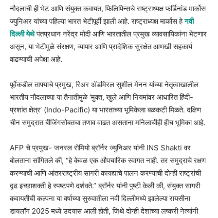
नौदलाची ही भेट आणि संयुक्त कवायत, फिलिपिन्सचे राष्ट्राध्यक्ष फर्डिनांड मार्कोस
ज्युनिअर यांच्या पहिल्या भारत भेटीपूर्वी झाली आहे. राष्ट्राध्यक्ष मार्कोस हे
नवी
दिल्ली येथे
पंतप्रधान नरेंद्र मोदी आणि भारतातील प्रमुख व्यावसायिकांना भेटणार
असून, या भेटीमुळे संरक्षण, व्यापार आणि प्रादेशिक सुरक्षेत आणखी सहकार्य
वाढण्याची अपेक्षा आहे.
पूर्वेकडील ताफ्याचे प्रमुख, रिअर ॲडमिरल सुशील मेनन यांच्या नेतृत्वाखालील
भारतीय नौदलाच्या या तैनातीमुळे ‘मुक्त, खुले आणि नियमांवर आधारित हिंदी-
प्रशांत क्षेत्र’ (Indo-Pacific) या भारताच्या भूमिकेला बळकटी मिळते. दक्षिण
चीन समुद्रात बीजिंगसोबतचा तणाव वाढत असताना मनिलाचीही हीच भूमिका आहे.
AFP चे प्रमुख- जनरल रोमियो ब्रॉर्नर ज्युनिअर यांनी INS Shakti वर
बोलताना सांगितले की, “हे केवळ एक औपचारिक स्वागत नाही. तर समुद्राचे रक्षण
करण्याची आणि आंतरराष्ट्रीय सागरी कायद्याचे पालन करण्याची दोन्ही राष्ट्रांची
दृढ इच्छाशक्ती हे स्पष्टपणे दर्शवते.” ब्रॉर्नर यांनी पुष्टी केली की, संयुक्त सागरी
कवायतीची कल्पना या वर्षाच्या सुरुवातीला नवी दिल्लीमध्ये झालेल्या रायसीना
डायलॉग 2025 मध्ये उदयास आली होती, जिथे दोन्ही देशांच्या लष्करी नेत्यांनी