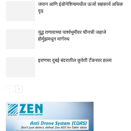
जपान आणि इंडोनेशियामधील ऊर्जा सहकार्य अधिक
दृढ
युद्ध तणावाच्या पार्श्वभूमीवर चीनची जहाजे
होर्मुझमधून मार्गस्थ
इराणचा दुबई बंदरातील कुवेती टँकरवर हल्ला