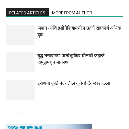
RELATED ARTICLES
MORE FROM AUTHOR
जपान आणि इंडोनेशियामधील ऊर्जा सहकार्य अधिक
दृढ
युद्ध तणावाच्या पार्श्वभूमीवर चीनची जहाजे
होर्मुझमधून मार्गस्थ
इराणचा दुबई बंदरातील कुवेती टँकरवर हल्ला