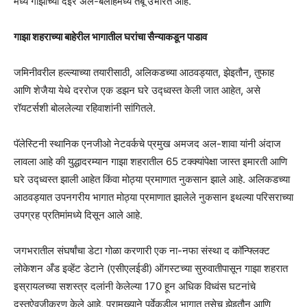
मध्य गाझाच्या देईर अल-बलाहमध्ये तंबू उभारत आहे.
गाझा शहराच्या बाहेरील भागातील घरांचा सैन्याकडून पाडाव
जमिनीवरील हल्ल्याच्या तयारीसाठी, अलिकडच्या आठवड्यात, झेइतौन, तुफाह
आणि शेजैया येथे दररोज एक डझन घरे उद्ध्वस्त केली जात आहेत, असे
रॉयटर्सशी बोललेल्या रहिवाशांनी सांगितले.
पॅलेस्टिनी स्थानिक एनजीओ नेटवर्कचे प्रमुख अमजद अल-शावा यांनी अंदाज
लावला आहे की युद्धादरम्यान गाझा शहरातील 65 टक्क्यांपेक्षा जास्त इमारती आणि
घरे उद्ध्वस्त झाली आहेत किंवा मोठ्या प्रमाणात नुकसान झाले आहे. अलिकडच्या
आठवड्यात उपनगरीय भागात मोठ्या प्रमाणात झालेले नुकसान इथल्या परिसराच्या
उपग्रह प्रतिमांमध्ये दिसून आले आहे.
जगभरातील संघर्षांचा डेटा गोळा करणारी एक ना-नफा संस्था द कॉन्फ्लिक्ट
लोकेशन अँड इव्हेंट डेटाने (एसीएलईडी) ऑगस्टच्या सुरुवातीपासून गाझा शहरात
इस्रायलच्या सशस्त्र दलांनी केलेल्या 170 हून अधिक विध्वंस घटनांचे
दस्तऐवजीकरण केले आहे, प्रामुख्याने पूर्वेकडील भागात तसेच झेइतौन आणि