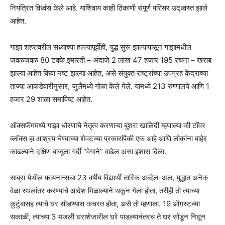
नियंत्रित विध्वंस केले आहे. याशिवाय काही ठिकाणी संपूर्ण परिसर उद्ध्वस्त झाले
आहेत.
गाझा शहरावरील सध्याच्या हल्ल्यापूर्वीही, युद्ध सुरू झाल्यापासून गाझामधील
जवळजवळ 80 टक्के इमारती – अंदाजे 2 लाख 47 हजार 195 रचना – खराब
झाल्या आहेत किंवा नष्ट झाल्या आहेत, असे संयुक्त राष्ट्रांच्या उपग्रह केंद्राच्या
ताज्या आकडेवारीनुसार, जुलैमध्ये गोळा केले गेले. यामध्ये 213 रुग्णालये आणि 1
हजार 29 शाळा समाविष्ट आहेत.
ऑक्सफॅममध्ये गाझा धोरणाचे नेतृत्व करणाऱ्या बुशरा खालिदी म्हणाल्या की टॉवर
ब्लॉक्स हा आश्रय घेण्याच्या शेवटच्या प्रकारांपैकी एक आहे आणि लोकांना बाहेर
काढल्याने दक्षिण बाजूला गर्दी “वेगाने” वाढेल असा इशारा दिला.
साब्रा येथील फायनान्सचा 23 वर्षीय विद्यार्थी तारिक अब्देल-अल, युद्धात अनेक
वेळा स्थलांतर करण्याचे आदेश मिळाल्याने थकून गेला होता, तरीही तो त्याच्या
कुटुंबासह त्याचे घर सोडण्यास कचरत होता, असे तो म्हणाला. 19 ऑगस्टच्या
सकाळी, त्याच्या 3 मजली घराशेजारील घरे पाडल्यानंतरच ते घर सोडून निघून