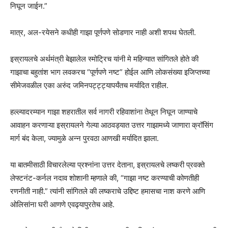
निघून जाईन.”
मात्र, अल-रयेसने कधीही गाझा पूर्णपणे सोडणार नाही अशी शपथ घेतली.
इस्रायलचे अर्थमंत्री बेझालेल स्मोट्रिच यांनी मे महिन्यात सांगितले होते की
गाझाचा बहुतांश भाग लवकरच “पूर्णपणे नष्ट” होईल आणि लोकसंख्या इजिप्तच्या
सीमेजवळील एका अरुंद जमिनपट्ट्ट्यापर्यंतच मर्यादित राहील.
हल्ल्यादरम्यान गाझा शहरातील सर्व नागरी रहिवाशांना तेथून निघून जाण्याचे
आवाहन करणाऱ्या इस्रायलने गेल्या आठवड्यात उत्तर गाझामध्ये जाणारा क्रॉसिंग
मार्ग बंद केला, ज्यामुळे अन्न पुरवठा आणखी मर्यादित झाला.
या बातमीसाठी विचारलेल्या प्रश्नांना उत्तर देताना, इस्रायलचे लष्करी प्रवक्ते
लेफ्टनंट-कर्नल नदाव शोशानी म्हणाले की, “गाझा नष्ट करण्याची कोणतीही
रणनीती नाही.” त्यांनी सांगितले की लष्कराचे उद्दिष्ट हमासचा नाश करणे आणि
ओलिसांना घरी आणणे एवढ्यापुरतेच आहे.