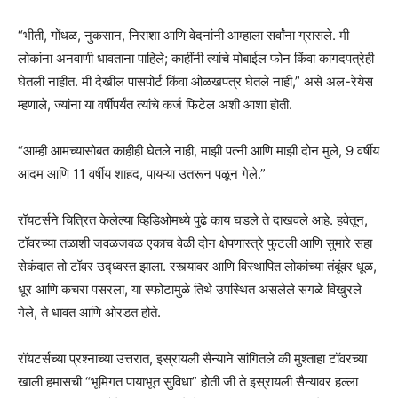
“भीती, गोंधळ, नुकसान, निराशा आणि वेदनांनी आम्हाला सर्वांना ग्रासले. मी
लोकांना अनवाणी धावताना पाहिले; काहींनी त्यांचे मोबाईल फोन किंवा कागदपत्रेही
घेतली नाहीत. मी देखील पासपोर्ट किंवा ओळखपत्र घेतले नाही,” असे अल-रेयेस
म्हणाले, ज्यांना या वर्षीपर्यंत त्यांचे कर्ज फिटेल अशी आशा होती.
“आम्ही आमच्यासोबत काहीही घेतले नाही, माझी पत्नी आणि माझी दोन मुले, 9 वर्षीय
आदम आणि 11 वर्षीय शाहद, पायऱ्या उतरून पळून गेले.”
रॉयटर्सने चित्रित केलेल्या व्हिडिओमध्ये पुढे काय घडले ते दाखवले आहे. हवेतून,
टॉवरच्या तळाशी जवळजवळ एकाच वेळी दोन क्षेपणास्त्रे फुटली आणि सुमारे सहा
सेकंदात तो टॉवर उद्ध्वस्त झाला. रस्त्यावर आणि विस्थापित लोकांच्या तंबूंवर धूळ,
धूर आणि कचरा पसरला, या स्फोटामुळे तिथे उपस्थित असलेले सगळे विखुरले
गेले, ते धावत आणि ओरडत होते.
रॉयटर्सच्या प्रश्नाच्या उत्तरात, इस्रायली सैन्याने सांगितले की मुश्ताहा टॉवरच्या
खाली हमासची “भूमिगत पायाभूत सुविधा” होती जी ते इस्रायली सैन्यावर हल्ला