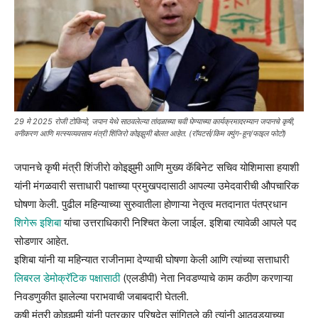
29 मे 2025 रोजी टोकियो, जपान येथे साठवलेल्या तांदळाच्या चवी घेण्याच्या कार्यक्रमादरम्यान जपानचे कृषी,
वनीकरण आणि मत्स्यव्यवसाय मंत्री शिंजिरो कोइझुमी बोलत आहेत. (रॉयटर्स/किम क्युंग-हून/फाइल फोटो)
जपानचे कृषी मंत्री शिंजीरो कोइझुमी आणि मुख्य कॅबिनेट सचिव योशिमासा हयाशी
यांनी मंगळवारी सत्ताधारी पक्षाच्या प्रमुखपदासाठी आपल्या उमेदवारीची औपचारिक
घोषणा केली. पुढील महिन्याच्या सुरुवातीला होणाऱ्या नेतृत्व मतदानात पंतप्रधान
शिगेरू इशिबा
यांचा उत्तराधिकारी निश्चित केला जाईल. इशिबा त्यावेळी आपले पद
सोडणार आहेत.
इशिबा यांनी या महिन्यात राजीनामा देण्याची घोषणा केली आणि त्यांच्या सत्ताधारी
लिबरल डेमोक्रॅटिक पक्षासाठी
(एलडीपी) नेता निवडण्याचे काम कठीण करणाऱ्या
निवडणुकीत झालेल्या पराभवाची जबाबदारी घेतली.
कृषी मंत्री कोइझुमी यांनी पत्रकार परिषदेत सांगितले की त्यांनी आठवड्याच्या