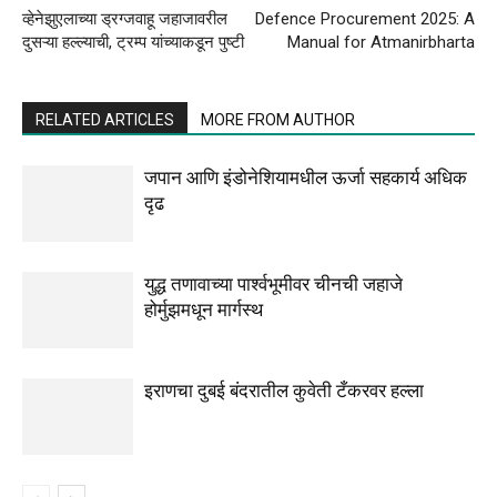
व्हेनेझुएलाच्या ड्रग्जवाहू जहाजावरील
Defence Procurement 2025: A
दुसऱ्या हल्ल्याची, ट्रम्प यांच्याकडून पुष्टी
Manual for Atmanirbharta
RELATED ARTICLES
MORE FROM AUTHOR
जपान आणि इंडोनेशियामधील ऊर्जा सहकार्य अधिक
दृढ
युद्ध तणावाच्या पार्श्वभूमीवर चीनची जहाजे
होर्मुझमधून मार्गस्थ
इराणचा दुबई बंदरातील कुवेती टँकरवर हल्ला