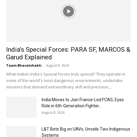
India’s Special Forces: PARA SF, MARCOS &
Garud Explained
Team Bharatshakti
-
August 8, 2026
What makes India's Special Forces truly special? They operate in
some of the world's most dangerous environments, undertake
missions that demand extraordinary skill and precision,...
India Moves to Join France-Led FCAS, Eyes
Role in 6th-Generation Fighter...
August 8, 2026
L&T Bets Big on UAVs, Unveils Two Indigenous
Systems