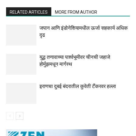
RELATED ARTICLES
MORE FROM AUTHOR
जपान आणि इंडोनेशियामधील ऊर्जा सहकार्य अधिक
दृढ
युद्ध तणावाच्या पार्श्वभूमीवर चीनची जहाजे
होर्मुझमधून मार्गस्थ
इराणचा दुबई बंदरातील कुवेती टँकरवर हल्ला