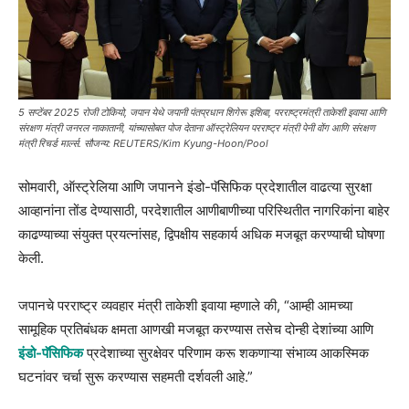
5 सप्टेंबर 2025 रोजी टोकियो, जपान येथे जपानी पंतप्रधान शिगेरू इशिबा, परराष्ट्रमंत्री ताकेशी इवाया आणि
संरक्षण मंत्री जनरल नाकातानी, यांच्यासोबत पोज देताना ऑस्ट्रेलियन परराष्ट्र मंत्री पेनी वोंग आणि संरक्षण
मंत्री रिचर्ड मार्ल्स. सौजन्य: REUTERS/Kim Kyung-Hoon/Pool
सोमवारी, ऑस्ट्रेलिया आणि जपानने इंडो-पॅसिफिक प्रदेशातील वाढत्या सुरक्षा
आव्हानांना तोंड देण्यासाठी, परदेशातील आणीबाणीच्या परिस्थितीत नागरिकांना बाहेर
काढण्याच्या संयुक्त प्रयत्नांसह, द्विपक्षीय सहकार्य अधिक मजबूत करण्याची घोषणा
केली.
जपानचे परराष्ट्र व्यवहार मंत्री ताकेशी इवाया म्हणाले की, “आम्ही आमच्या
सामूहिक प्रतिबंधक क्षमता आणखी मजबूत करण्यास तसेच दोन्ही देशांच्या आणि
इंडो-पॅसिफिक
प्रदेशाच्या सुरक्षेवर परिणाम करू शकणाऱ्या संभाव्य आकस्मिक
घटनांवर चर्चा सुरू करण्यास सहमती दर्शवली आहे.”