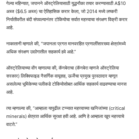
गेल्या महिन्यात, जपानने ऑस्ट्रेलियासाठी युद्धनौका तयार करण्यासाठी A$10
अब्ज ($6.5 अब्ज) चा ऐतिहासिक करार केला, जो 2014 मध्ये लष्करी
निर्यातीवरील बंदी संपवल्यानंतर टोकियोचा सर्वात महत्त्वाचा संरक्षण विक्री करार
आहे.
नाकातानी म्हणाले की, “जपानला प्रगत मानवरहित प्रणालींसारख्या क्षेत्रांमध्ये
अधिक संरक्षण उद्योगातील सहकार्य हवे आहे.”
ऑस्ट्रेलियाच्या वोंग म्हणाल्या की, कॅनबेराचा (कॅनबेरा म्हणजे ऑस्ट्रेलिया
सरकार) लिक्विफाइड नैसर्गिक वायूसह, ऊर्जेचा प्रमुख पुरवठादार म्हणून
असलेल्या भूमिकेच्या पलीकडे टोकियोसोबत आर्थिक सहकार्य वाढवण्याचा मानस
आहे.
त्या म्हणाल्या की, “आम्हाला यापुढील टप्प्यात महत्त्वाच्या खनिजांच्या (critical
minerals) क्षेत्रात आर्थिक सुरक्षा हवी आहे. आणि हे आम्हाला खूप महत्त्वाचे
वाटते.”