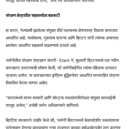
तरतूद अत्यंत महत्त्वाची ठरते,” असे त्या अधिकाऱ्याने सांगितले.
संरक्षण क्षेत्रातील सहकार्याला बळकटी
हा करार, गेल्यावर्षी झालेल्या संयुक्त दीर्घ पल्ल्याच्या क्षेपणास्त्र विकास करारावर
आधारित आहे. यासोबतच, नुकताच फ्रान्स आणि ब्रिटन यांनी त्यांच्या अण्वस्त्र
क्षमतेवर आधारित सहकार्य वाढवण्याचे ठरवले आहे.
जर्मनीतील संरक्षण तंत्रज्ञान कंपनी- Stark ने, बुधवारी ब्रिटनमध्ये एक नवीन
कारखाना उभारण्याची घोषणा केली, जो जर्मनीबाहेरील त्यांचा पहिलाच उत्पादन
प्रकल्प असेल. या कारखान्यात कृत्रिम बुद्धिमत्तेवर आधारित मानवरहित यंत्रणा
विकसित केल्या जाणार आहेत.
“करारामध्ये मानव तस्करी आणि चोरट्या स्थलांतरविरोधात संयुक्त कारवाईची
तरतूद असेल,” असेही जर्मन अधिकाऱ्याने सांगितले.
ब्रिटिश सरकारने जाहीर केले की, ‘जर्मनी ब्रिटनमध्ये बेकायदेशीर स्थलांतरास
प्रोत्साहन देणाऱ्या कारवायांना गुन्हा ठरवणारा कायदा वर्षाअखेरपर्यंत लागू करणार