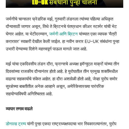
जर्मनीचे चान्सलर फ्रेडरिक मर्झ, गुरुवारी लंडनला त्यांच्या पहिल्या अधिकृत
दौऱ्यासाठी जाणार असून, तिथे ते ब्रिटनचे पंतप्रधान कीअर स्टार्मर यांची भेट
घेणार आहेत. या भेटीदरम्यान,
जर्मनी आणि ब्रिटन
यांच्यात एका व्यापक ‘मैत्री
करारावर’ स्वाक्षरी देखील केली जाईल. हा नवीन करार EU–UK संबंधांना पुन्हा
उभारी देण्याच्या दिशेने महत्त्वपूर्ण पाऊल मानले जात आहे.
मर्झ यांचा एकदिवसीय लंडन दौरा, फ्रान्सचे अध्यक्ष इमॅन्युएल माक्रों यांच्या तीन
दिवसांच्या राजकीय दौऱ्यानंतर होतो आहे. हे युरोपातील तीन प्रमुख शक्तींमधील
वाढत्या सहकार्याचे संकेत आहेत. हा दौरा अशावेळी होतो आहे, जेव्हा युरोप समोर
सुरक्षेच्या बाबतीतील अनेक आव्हाने असून, अमेरिकेसारख्या पारंपरिक
सहयोग्याविषयी अनिश्चितता आहे.
व्यापार तणाव वाढले
डोनाल्ड ट्रम्प
यांनी पुन्हा एकदा राष्ट्राध्यक्षपदाचा भार स्विकारल्यानंतर, युरोप