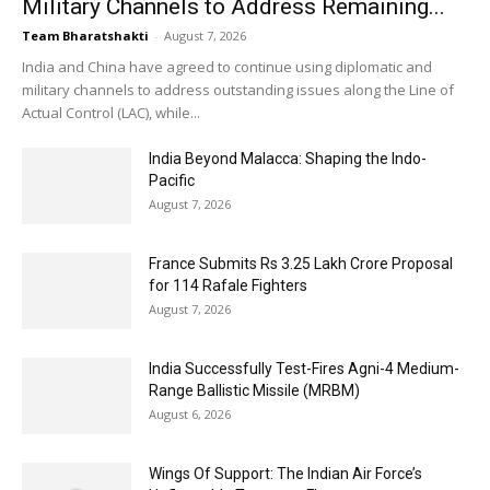
Military Channels to Address Remaining...
Team Bharatshakti
-
August 7, 2026
India and China have agreed to continue using diplomatic and
military channels to address outstanding issues along the Line of
Actual Control (LAC), while...
India Beyond Malacca: Shaping the Indo-
Pacific
August 7, 2026
France Submits Rs 3.25 Lakh Crore Proposal
for 114 Rafale Fighters
August 7, 2026
India Successfully Test-Fires Agni-4 Medium-
Range Ballistic Missile (MRBM)
August 6, 2026
Wings Of Support: The Indian Air Force’s