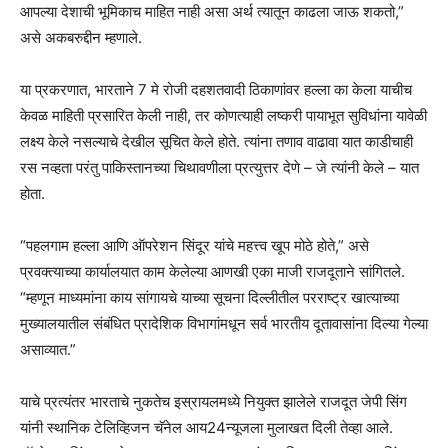
आपल्या देशाची भूमिकाच माहित नाही असा अर्थ त्यातून काढला जाऊ शकतो,”
असे अकबरुद्दीन म्हणाले.
या प्रकरणात, भारताने 7 मे रोजी दहशतवादी ठिकाणांवर हल्ला का केला याचीच
केवळ माहिती प्रसारित केली नाही, तर कोणत्याही लष्करी पायाभूत सुविधांना यावेळी
लक्ष्य केले नसल्याचे देखील सूचित केले होते. त्यांना तणाव वाढावा यात काडीचाही
रस नव्हता परंतु पाकिस्तानच्या चिथावणीला प्रत्युत्तर देणे – जे त्यांनी केले – यात
होता.
“पहलगाम हल्ला आणि ऑपरेशन सिंदूर यांचे महत्त्व खूप मोठे होते,” असे
प्रवक्त्याच्या कार्यालयात काम केलेल्या आणखी एका माजी राजदूताने सांगितले.
“म्हणून माध्यमांना काय सांगायचे याच्या सूचना दिल्लीतील परराष्ट्र खात्याच्या
मुख्यालयातील संबंधित प्रादेशिक विभागांमधून सर्व भारतीय दूतावासांना दिल्या गेल्या
असाव्यात.”
याचे प्रत्यंतर भारताचे नुकतेच इस्रायलमध्ये नियुक्त झालेले राजदूत जेपी सिंग
यांनी स्थानिक टेलिव्हिजन चॅनेल आय24न्यूजला मुलाखत दिली तेव्हा आले.