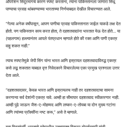
ऑपरेशन सिंदूरमागचे कारण स्पष्ट करताना, त्यांना पाकिस्तानला जाणारा सिंधू
पाण्याचा प्रवाह थांबवण्याच्या भारताच्या निर्णयाबद्दल देखील विचारण्यात आले.
“गेल्या अनेक वर्षांपासून, आपण पाणीचा प्रवाह पाकिस्तानात जाईल याकडे लक्ष देत
होतो. पण पाकिस्तान काय करत होता, ते दहशतवाद्यांना भारतात येऊ देत होते… या
(पहलगाम) हल्ल्यानंतर आपले पंतप्रधान म्हणाले होते की रक्त आणि पाणी एकत्र
वाहू शकत नाही.”
त्याच स्पष्टतेमुळे जेपी सिंग यांना भारत आणि इस्रायल दहशतवादाविरुद्ध एकत्र
कसे लढू शकतात याबद्दल वृत्त निवेदकाने विचारलेल्या एका प्रमुख प्रश्नाला उत्तर
देता आले.
“दहशतवादावर, केवळ भारत आणि इस्रायलच नाही तर दहशतवादाचा सामना
करणाऱ्या सर्व देशांनी एकत्र यावे. आम्ही हा सीमापार दहशतवाद स्वीकारणार नाही.
आम्ही पुढे जाऊन जैश-ए-मोहम्मद आणि लष्कर-ए-तोयबा या दोन मुख्य गटांना
आणि त्यांच्या प्रॉक्सींना नष्ट करू,” असे ते म्हणाले.
दहा दिवसांपूर्वी, भारताचे युकेमधील उच्चायुक्त विक्रम दोराईस्वामी यांनी