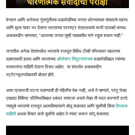
वेगवान आणि अनेकदा गुंतागुंतीच्या घडामोडींच्या जगात धोरणात्मक संवादाचे महत्त्व
आणि मूल्य यावर भर देताना भारताच्या परराष्ट्र मंत्रालयाचे माजी प्रवक्ते सय्यद
अकबरूद्दीन म्हणतात, “आजच्या जगात तुम्ही याबाबतीत मागे राहूच शकत नाही.”
जगातील अनेक देशांमधील भारताचे राजदूत विविध टीव्ही चॅनेल्सवर पहलगाम
दहशतवादी हल्ला आणि भारताच्या
ऑपरेशन सिंदूरनंतरच्या
घडामोडींबद्दल त्यांच्या
यजमानांना माहिती देताना दिसत आहेत. या संदर्भात अकबरूद्दीन
स्ट्रॅटन्यूजग्लोबलशी बोलत होते.
अशा प्रकारची घटना घडण्याची ही पहिलीच वेळ नाही, असे ते म्हणाले, परंतु जेव्हा
एखाद्या विशिष्ट परिस्थितीबद्दल एकंदर स्पष्टता असते तेव्हा ती मदत करणारी ठरते.
त्यामुळे भारताचे राजदूत आत्मविश्वासाने बोलू शकतात आणि चुकीची किंवा
तिरकस
माहिती
अथवा विचार कसे चुकीचे आहेत ते स्पष्ट करून सांगू शकतात.