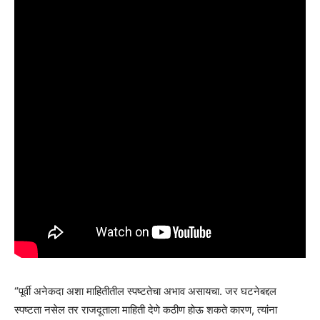
“पूर्वी अनेकदा अशा माहितीतील स्पष्टतेचा अभाव असायचा. जर घटनेबद्दल
स्पष्टता नसेल तर राजदूताला माहिती देणे कठीण होऊ शकते कारण, त्यांना