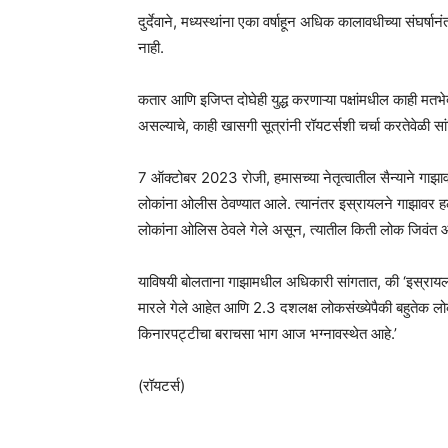
दुर्देवाने, मध्यस्थांना एका वर्षाहून अधिक कालावधीच्या संघर
नाही.
कतार आणि इजिप्त दोघेही युद्ध करणाऱ्या पक्षांमधील काही म
असल्याचे, काही खासगी सूत्रांनी रॉयटर्सशी चर्चा करतेवेळी सा
7 ऑक्टोबर 2023 रोजी, हमासच्या नेतृत्वातील सैन्याने गाझ
लोकांना ओलीस ठेवण्यात आले. त्यानंतर इस्रायलने गाझावर हल्
लोकांना ओलिस ठेवले गेले असून, त्यातील किती लोक जिवंत आ
याविषयी बोलताना गाझामधील अधिकारी सांगतात, की ‘इस्रायलच्
मारले गेले आहेत आणि 2.3 दशलक्ष लोकसंख्येपैकी बहुतेक लोक 
किनारपट्टीचा बराचसा भाग आज भग्नावस्थेत आहे.’
(रॉयटर्स)