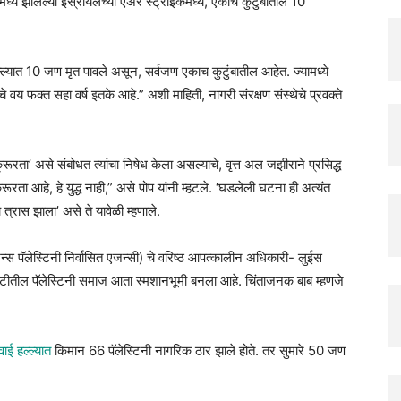
मध्ये झालेल्या इस्रायलच्या एअर स्ट्राइकमध्ये, एकाच कुटुंबातील 10
ल्ल्यात 10 जण मृत पावले असून, सर्वजण एकाच कुटुंबातील आहेत. ज्यामध्ये
चे वय फक्त सहा वर्ष इतके आहे.” अशी माहिती, नागरी संरक्षण संस्थेचे प्रवक्ते
क्रूरता’ असे संबोधत त्यांचा निषेध केला असल्याचे, वृत्त अल जझीराने प्रसिद्ध
्रूरता आहे, हे युद्ध नाही,” असे पोप यांनी म्हटले. ‘घडलेली घटना ही अत्यंत
त्रास झाला’ असे ते यावेळी म्हणाले.
 पॅलेस्टिनी निर्वासित एजन्सी) चे वरिष्ठ आपत्कालीन अधिकारी- लुईस
्टीतील पॅलेस्टिनी समाज आता स्मशानभूमी बनला आहे. चिंताजनक बाब म्हणजे
ाई हल्ल्यात
किमान 66 पॅलेस्टिनी नागरिक ठार झाले होते. तर सुमारे 50 जण