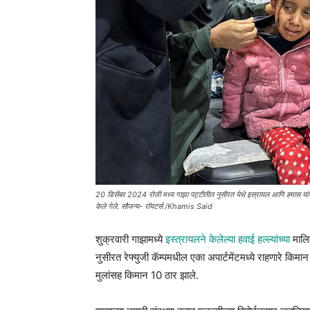
20 डिसेंबर 2024 रोजी मध्य गाझा पट्टीतील नुसीरत येथे इस्रायल आणि हमास यांच्या
केले गेले. सौजन्य- रॉयटर्स /Khamis Said
शुक्रवारी गाझामध्ये
इस्त्रायलने केलेल्या हवाई हल्ल्यांच्या
मालि
नुसीरत रेफ्युजी कॅम्पमधील एका अपार्टमेंटमध्ये राहणारे 
मुलांसह किमान 10 ठार झाले.