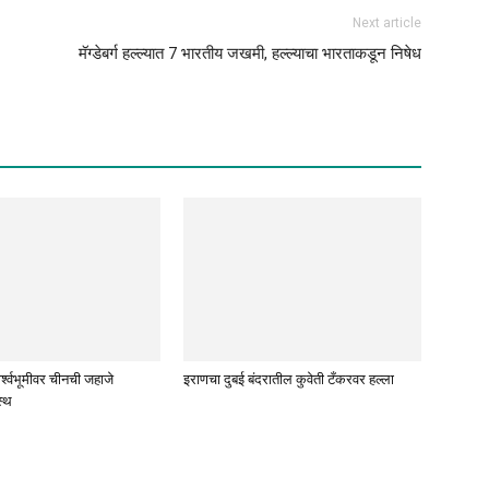
Next article
मॅग्डेबर्ग हल्ल्यात 7 भारतीय जखमी, हल्ल्याचा भारताकडून निषेध
पार्श्वभूमीवर चीनची जहाजे
इराणचा दुबई बंदरातील कुवेती टँकरवर हल्ला
स्थ