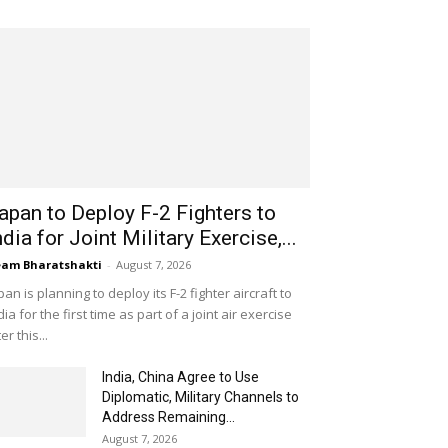
apan to Deploy F-2 Fighters to
ndia for Joint Military Exercise,...
am Bharatshakti
-
August 7, 2026
pan is planning to deploy its F-2 fighter aircraft to
dia for the first time as part of a joint air exercise
ter this...
India, China Agree to Use
Diplomatic, Military Channels to
Address Remaining...
August 7, 2026