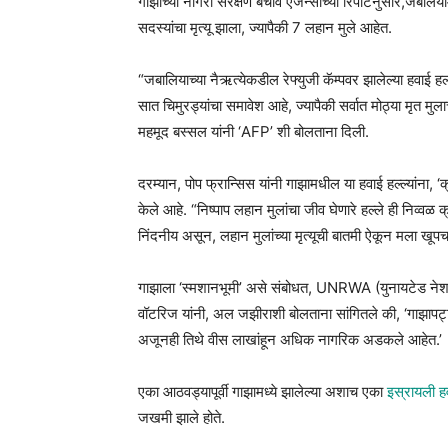
गाझाच्या नागरी संरक्षण बचाव एजन्सीच्या रिपोर्टनुसार,जबलिया
सदस्यांचा मृत्यू झाला, ज्यापैकी 7 लहान मुले आहेत.
“जबालियाच्या नैऋत्येकडील रेफ्युजी कॅम्पवर झालेल्या हवाई ह
सात चिमुरड्यांचा समावेश आहे, ज्यापैकी सर्वात मोठ्या मृत मुला
महमूद बस्सल यांनी ‘AFP’ शी बोलताना दिली.
दरम्यान, पोप फ्रान्सिस यांनी गाझामधील या हवाई हल्ल्यांना, ‘
केले आहे. “निष्पाप लहान मुलांचा जीव घेणारे हल्ले ही निव्वळ क
निंदनीय असून, लहान मुलांच्या मृत्यूची बातमी ऐकून मला खूपच 
गाझाला ‘स्मशानभूमी’ असे संबोधत, UNRWA (युनायटेड नेशन्स
वॉटरिज यांनी, अल जझीराशी बोलताना सांगितले की, ‘गाझापट
अजूनही तिथे वीस लाखांहून अधिक नागरिक अडकले आहेत.’
एका आठवड्यापूर्वी गाझामध्ये झालेल्या अशाच एका
इस्रायली हव
जखमी झाले होते.