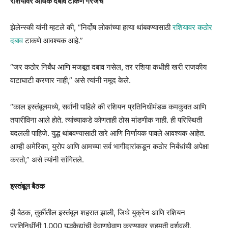
रशियावर अधिक दबाव टाकणे गरजेचे
झेलेन्स्की यांनी म्हटले की, “निर्दोष लोकांच्या हत्या थांबवण्यासाठी
रशियावर कठोर
दबाव
टाकणे आवश्यक आहे.”
“जर कठोर निर्बंध आणि मजबूत दबाव नसेल, तर रशिया कधीही खरी राजकीय
वाटाघाटी करणार नाही,” असे त्यांनी नमूद केले.
“काल इस्तंबूलमध्ये, सर्वांनी पाहिले की रशियन प्रतिनिधीमंडळ कमकुवत आणि
तयारीविना आले होते. त्यांच्याकडे कोणताही ठोस मांडणीक नाही. ही परिस्थिती
बदलली पाहिजे. युद्ध थांबवण्यासाठी खरे आणि निर्णायक पावले आवश्यक आहेत.
आम्ही अमेरिका, युरोप आणि आमच्या सर्व भागीदारांकडून कठोर निर्बंधांची अपेक्षा
करतो,” असे त्यांनी सांगितले.
इस्तंबूल बैठक
ही बैठक, तुर्कीतील इस्तंबूल शहरात झाली, जिथे युक्रेन आणि रशियन
प्रतिनिधींनी 1,000 युद्धकैद्यांची देवाणघेवाण करण्यावर सहमती दर्शवली.