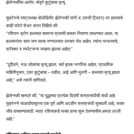
झेलेन्स्कींचा आरोप: संपूर्ण कुटुंबाचा मृत्यू
युक्रेनचे राष्ट्राध्यक्ष वोलोडिमीर झेलेन्स्की यांनी
X
(माजी ट्विटर) वर हल्ल्याचे
काही फोटो शेअर करत लिहिले की:
“रशियन ड्रोन हल्ल्यात सामान्य प्रवासी बसवर निशाणा साधण्यात आला. या
हल्ल्यानंतर सात जण सध्या रुग्णालयात उपचार घेत आहेत. त्यांना भाजल्याचे,
फ्रॅक्चर व स्फोटजन्य जखमा झाल्या आहेत.”
“दुर्दैवाने, नऊ लोकांचा मृत्यू झाला. सर्व मृतक नागरिक आहेत. प्राथमिक
माहितीनुसार, एका कुटुंबाचा – वडील, आई आणि मुलगी – हल्ल्यात मृत्यू झाला
आहे,” असे त्यांनी सांगितले.
झेलेन्स्की म्हणाले की, “या युद्धाच्या प्रत्येक दिवशी शस्त्रसंधीची संधी आहे.
युक्रेनने याआधीपासूनच एक पूर्ण आणि अटहीन शस्त्रसंधी सुचवली आहे, फक्त
जीव वाचवण्यासाठी. मात्र रशियाकडे फक्त हत्या सुरू ठेवण्याचीच क्षमता उरली
आहे.”