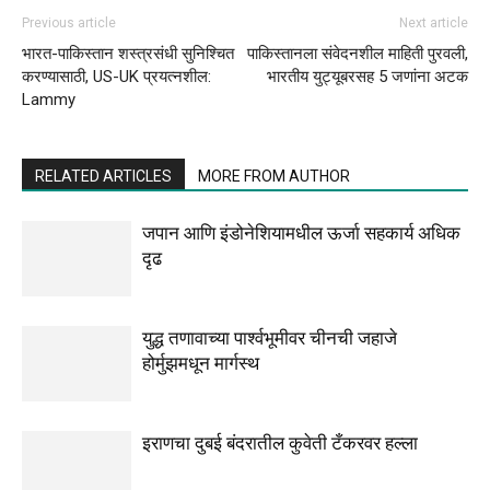
Previous article
Next article
भारत-पाकिस्तान शस्त्रसंधी सुनिश्चित
पाकिस्तानला संवेदनशील माहिती पुरवली,
करण्यासाठी, US-UK प्रयत्नशील:
भारतीय युट्यूबरसह 5 जणांना अटक
Lammy
RELATED ARTICLES
MORE FROM AUTHOR
जपान आणि इंडोनेशियामधील ऊर्जा सहकार्य अधिक
दृढ
युद्ध तणावाच्या पार्श्वभूमीवर चीनची जहाजे
होर्मुझमधून मार्गस्थ
इराणचा दुबई बंदरातील कुवेती टँकरवर हल्ला