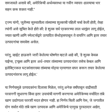
समजावले असावे की, अमेरिकेची अर्थव्यवस्था या नवीन व्यापार-हल्ल्याचा भार
सहन करू शकत नाही.”
ट्रम्प यांनी, जुलैच्या सुरुवातीला तांब्याच्या शुल्काची पहिली चर्चा केली होती, तेव्हा
त्यांनी असे सूचित केले होते की: हे शुल्क सर्व प्रकारच्या लाल धातूंवर लागू होईल,
ज्यात खाणी आणि स्मेल्टर्सद्वारे उत्पादित कॅथोड्सपासून ते वायरिंग आणि इतर तयार
उत्पादनांचा समावेश असेल.
परंतु, व्हाईट हाऊसने जारी केलेल्या घोषणेत म्हटले आहे की, ‘हे शुल्क केवळ
पाईप्स, ट्यूब्स आणि इतर अर्ध-तयार तांब्याच्या उत्पादनांवर तसेच केबल आणि
इलेक्ट्रिकल घटकांसारख्या तांब्याचा मोठ्या प्रमाणात वापर करून तयार केलेल्या
उत्पादनांवरच लागू होईल.’
या निर्णयामुळे उत्पादकांना दिलासा मिळेल, परंतु अनेक वर्षांपासून वाढीसाठी
परवानगी सुधारणा किंवा इतर उपायांची मागणी करणाऱ्या अमेरिकेच्या मर्यादित तांबे
खाण उद्योगाला फारशी मदत होणार नाही. हा निर्णय चिली आणि पेरू, जे जगातील
दोन सर्वात मोठे तांबे खाण उत्पादक आणि अमेरिकेचे प्रमुख पुरवठादार आहेत,