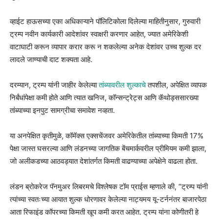
व्हाईट हाऊसच्या एका अधिकाऱ्याने पॉलिटिकोला दिलेल्या माहितीनुसार, गुरुवारी
ट्रम्प नवीन कार्यकारी आदेशांवर स्वाक्षरी करणार आहेत, ज्यात अमेरिकेशी
वाटाघाटी करून व्यापार करार करू न शकलेल्या अनेक देशांवर उच्च शुल्क दर
लादले जाण्याची दाट शक्यता आहे.
दरम्यान, ट्रम्प यांनी जाहीर केलेल्या
तांब्यावरील शुल्काचे
तपशील, अपेक्षित व्यापक
निर्बंधांपेक्षा कमी होते आणि त्यात खनिज, कॉन्सन्ट्रेट्स आणि कॅथोड्ससारख्या
तांब्याच्या इनपुट सामग्रीचा समावेश नव्हता.
या अनपेक्षित कृतीमुळे, कॉमॅक्स एक्सचेंजवर अमेरिकेतील तांब्याच्या किमती 17%
पेक्षा जास्त घसरल्या आणि लंडनच्या जागतिक बेंचमार्कवरील प्रीमियम कमी झाला,
जो अलीकडच्या आठवड्यात देशांतर्गत किमती वाढण्याच्या अपेक्षेने वाढला होता.
लंडन ब्रोकरेज पॅनमुअर लिबरमचे विश्लेषक टॉम प्राईस म्हणाले की, “ट्रम्प यांनी
त्यांच्या स्वतःच्या आयात शुल्क धोरणावर केलेल्या नाट्यमय यू-टर्ननंतर बाजारपेठा
आता रिफाइंड कॉपरच्या किमती खूप कमी करत आहेत. ट्रम्प यांना कोणीतरी हे