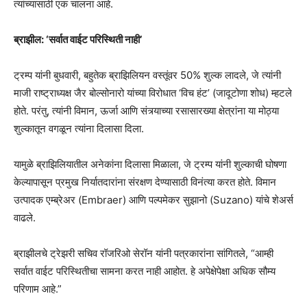
त्यांच्यासाठी एक चालना आहे.
ब्राझील: ‘सर्वात वाईट परिस्थिती नाही’
ट्रम्प यांनी बुधवारी, बहुतेक ब्राझिलियन वस्तूंवर 50% शुल्क लादले, जे त्यांनी
माजी राष्ट्राध्यक्ष जैर बोल्सोनारो यांच्या विरोधात ‘विच हंट’ (जादूटोणा शोध) म्हटले
होते. परंतु, त्यांनी विमान, ऊर्जा आणि संत्र्याच्या रसासारख्या क्षेत्रांना या मोठ्या
शुल्कातून वगळून त्यांना दिलासा दिला.
यामुळे ब्राझिलियातील अनेकांना दिलासा मिळाला, जे ट्रम्प यांनी शुल्काची घोषणा
केल्यापासून प्रमुख निर्यातदारांना संरक्षण देण्यासाठी विनंत्या करत होते. विमान
उत्पादक एम्ब्रेअर (Embraer) आणि पल्पमेकर सुझानो (Suzano) यांचे शेअर्स
वाढले.
ब्राझीलचे ट्रेझरी सचिव रॉजरिओ सेरॉन यांनी पत्रकारांना सांगितले, “आम्ही
सर्वात वाईट परिस्थितीचा सामना करत नाही आहोत. हे अपेक्षेपेक्षा अधिक सौम्य
परिणाम आहे.”