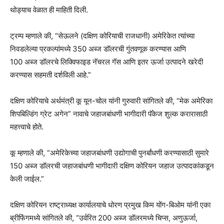
थोड्याच वेळात ही माहिती दिली.
ट्रम्प म्हणाले की, “सेऊलने (दक्षिण कोरियाची राजधानी) अमेरिकेत त्यांच्या
निवडलेल्या प्रकल्पांमध्ये 350 अब्ज डॉलरची गुंतवणूक करण्यास आणि
100 अब्ज डॉलरचे लिक्विफाइड नॅचरल गॅस आणि इतर ऊर्जा उत्पादने खरेदी
करण्यास सहमती दर्शविली आहे.”
दक्षिण कोरियाचे अर्थमंत्री कू यून-चोल यांनी गुरुवारी सांगितले की, “मेक अमेरिका
शिपबिल्डिंग ग्रेट अगेन” नावाचे जहाजबांधणी भागीदारी पॅकेज शुल्क करारासाठी
महत्त्वाचे होते.
कू म्हणाले की, “अमेरिकेच्या जहाजबांधणी उद्योगाची पुनर्बांधणी करण्यासाठी सुमारे
150 अब्ज डॉलरची जहाजबांधणी भागीदारी दक्षिण कोरियन जहाज उत्पादकांकडून
केली जाईल.”
दक्षिण कोरियन राष्ट्राध्यक्ष कार्यालयाचे धोरण प्रमुख किम योंग-बिओम यांनी एका
ब्रीफिंगमध्ये सांगितले की, “उर्वरित 200 अब्ज डॉलरमध्ये चिप्स, अणुऊर्जा,