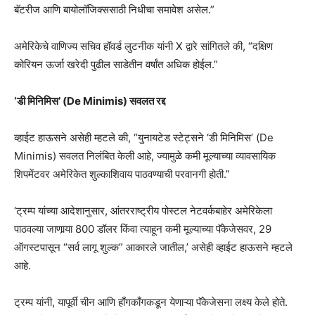
बॅटरीज आणि बायोलॉजिक्ससाठी निधीचा समावेश असेल.”
अमेरिकेचे वाणिज्य सचिव हॉवर्ड लुटनीक यांनी X द्वारे सांगितले की, “दक्षिण
कोरियन ऊर्जा खरेदी पुढील साडेतीन वर्षांत अधिक होईल.”
‘डी मिनिमिस’ (De Minimis) सवलत रद्द
व्हाईट हाऊसने असेही म्हटले की, “युनायटेड स्टेट्सने ‘डी मिनिमिस’ (De
Minimis) सवलत निलंबित केली आहे, ज्यामुळे कमी मूल्याच्या व्यावसायिक
शिपमेंटवर अमेरिकेत शुल्काशिवाय पाठवण्याची परवानगी होती.”
‘ट्रम्प यांच्या आदेशानुसार, आंतरराष्ट्रीय पोस्टल नेटवर्कबाहेर अमेरिकेला
पाठवल्या जाणार्‍या 800 डॉलर किंवा त्याहून कमी मूल्याच्या पॅकेजेसवर, 29
ऑगस्टपासून “सर्व लागू शुल्क” आकारले जातील,’ असेही व्हाईट हाऊसने म्हटले
आहे.
ट्रम्प यांनी, यापूर्वी चीन आणि हाँगकाँगकडून येणाऱ्या पॅकेजेसना लक्ष्य केले होते.