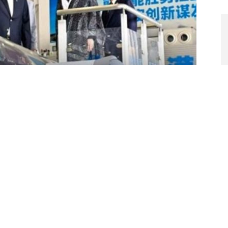
J
I
 पाकिस्तानचे अध्यक्ष आसिफ अली झरदारी यांनी 14 सप्टेंबर रोजी
Te
ंगडू येथील विमान उत्पादन सुविधेला दिलेली दुर्मिळ भेट ही चीन-पाकिस्तान
Ja
In
च्या सर्वात संवेदनशील लष्करी विमान वाहतूक संकुलात प्रवेश मिळविणारे
la
 स्टेल्थ लढाऊ विमानांचे उत्पादन या ठिकाणी होते. या भेटीमुळे बीजिंगच्या
वर प्रकाश टाकला गेला.
प्रगत लष्करी उपकरणांसाठी जवळजवळ पूर्णपणे चीनवर अवलंबून आहे, SIPRI च्या
े आयात बीजिंगमधून झाली. पाकिस्तान हवाई दल (PAF) सध्या 36 J-10Cs
 उत्पादित केले जातात – आणि पाचव्या पिढीतील J-35 स्टेल्थ फायटरच्या