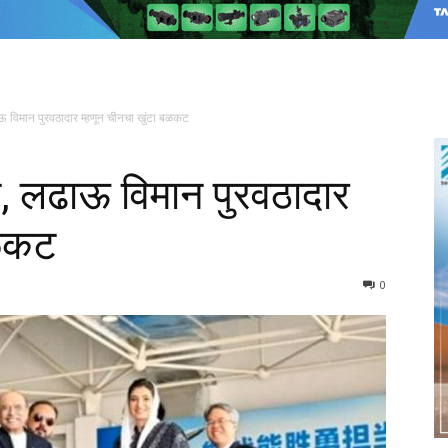
ाऊ विमान पुरवठादार म्हणून चीनचा खुंटा बळकट
ेट, लढाऊ विमान पुरवठादार
बळकट
0