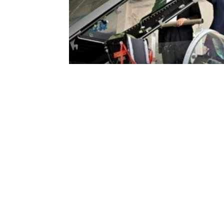
दक्षिण आशियातील हवाई शक्ती समीकरण वेगाने बदलत असताना,
एव्हिएशन इंडस्ट्री कॉर्पोरेशन ऑफ चायनाच्या (एव्हीआयसी) चे
संरक्षण भागीदारीची प्रतीकात्मक सखोलता दर्शवते. एव्हीआयसी
झरदारी हे पहिले परदेशी राष्ट्रप्रमुख बनले. J -10C आणि J20
धोरणात्मक गणितात इस्लामाबादच्या विशेषाधिकारप्राप्त दर्जा
या भेटीचे दृश्य महत्त्वपूर्ण आहे. पाकिस्तान आज त्याच्या 
आकडेवारीनुसार, 2020 ते 2024 दरम्यान त्याची 81 टक्क
आणि 161 JF-17s चालवते – दोन्ही AVIC द्वारे डिझाइन आणि