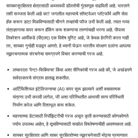
सायबरसुरक्षितता क्षेत्रासाठी अब्जावधी डॉलर्सची गुंतवणूक वाढविली आहे. भारताने
तशी सज्जता केली आहे का? जगातील महत्त्वाचे सॉफ्टवेअर प्लॅटफॉर्म आणि सेवा
हॅक करून डाटा मिळविण्यासाठी चीनने तज्ज्ञांची फौज उभी केली आहे. त्यात नव्या
तंत्रज्ञानाचा वापर करून हॅकिंग करू शकणाऱ्या तरुणांचाही भरणा आहे. पीपल्स
लिबरेशन आर्मीकडे (पीएलए) एक विशेष युनिट आहे, जे केवळ हेरगिरी करत नाही
तर, सायबर गुन्हेही घडवून आणते. हे ध्यानी घेऊन भारतीय संरक्षण दलांना आपल्या
व्यूहरचनात्मक संरचनेचा समग्रपणे विचार करण्याची गरज आहे.
लष्कराला ‘पेन्टा-फिबियन्स’ किंवा अशा सैनिकांची गरज आहे की, जे अखंडपणे
सर्वप्रकारचे संग्राम हाताळू शकतील.
आर्टिफिशियल इंटेलिजन्सचा (AI) वापर सुरू झाल्याने अशी बचावात्मक
यंत्रणा उभी करावी लागेल, जी अशा परिस्थितीत आभासी सत्य परिस्थिती
निर्माण करेल आणि दिशाभूल करू शकेल.
महत्त्वाच्या डेटासाठी रिपॉझिटरीची गरज असून कृती करण्यासाठी कोणकोणते
पर्याय उपलब्ध आहेत, हे सूचविण्यासाठी सखोल विश्लेषणाचीही आवश्यकता आहे.
सायबर सुरक्षितता आणि साबर सुरक्षिततेच्या व्यूहरचनेसाठी मोठ्या प्रमाणावर