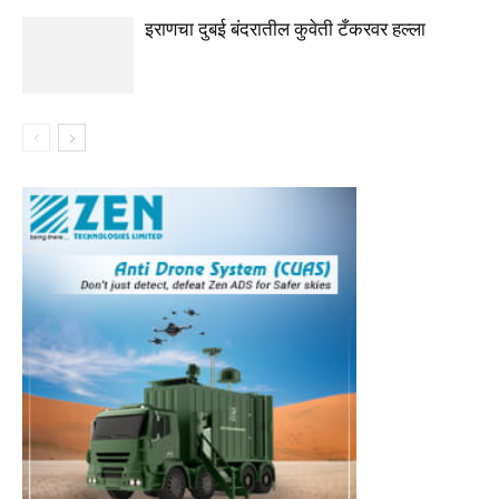
इराणचा दुबई बंदरातील कुवेती टँकरवर हल्ला