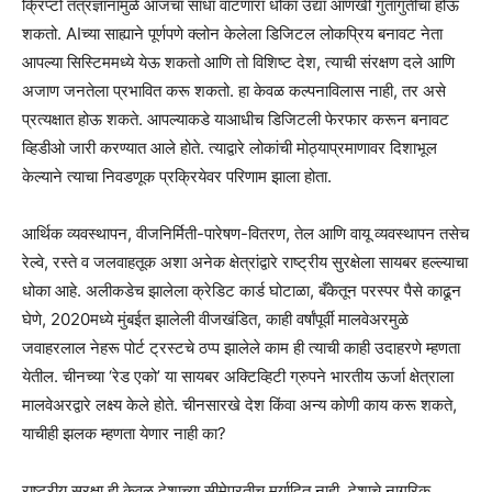
क्रिप्टो तंत्रज्ञानामुळे आजचा साधा वाटणारा धोका उद्या आणखी गुंतागुंतीचा होऊ
शकतो. AIच्या साह्याने पूर्णपणे क्लोन केलेला डिजिटल लोकप्रिय बनावट नेता
आपल्या सिस्टिममध्ये येऊ शकतो आणि तो विशिष्ट देश, त्याची संरक्षण दले आणि
अजाण जनतेला प्रभावित करू शकतो. हा केवळ कल्पनाविलास नाही, तर असे
प्रत्यक्षात होऊ शकते. आपल्याकडे याआधीच डिजिटली फेरफार करून बनावट
व्हिडीओ जारी करण्यात आले होते. त्याद्वारे लोकांची मोठ्याप्रमाणावर दिशाभूल
केल्याने त्याचा निवडणूक प्रक्रियेवर परिणाम झाला होता.
आर्थिक व्यवस्थापन, वीजनिर्मिती-पारेषण-वितरण, तेल आणि वायू व्यवस्थापन तसेच
रेल्वे, रस्ते व जलवाहतूक अशा अनेक क्षेत्रांद्वारे राष्ट्रीय सुरक्षेला सायबर हल्ल्याचा
धोका आहे. अलीकडेच झालेला क्रेडिट कार्ड घोटाळा, बँकेतून परस्पर पैसे काढून
घेणे, 2020मध्ये मुंबईत झालेली वीजखंडित, काही वर्षांपूर्वी मालवेअरमुळे
जवाहरलाल नेहरू पोर्ट ट्रस्टचे ठप्प झालेले काम ही त्याची काही उदाहरणे म्हणता
येतील. चीनच्या ‘रेड एको’ या सायबर अक्टिव्हिटी ग्रुपने भारतीय ऊर्जा क्षेत्राला
मालवेअरद्वारे लक्ष्य केले होते. चीनसारखे देश किंवा अन्य कोणी काय करू शकते,
याचीही झलक म्हणता येणार नाही का?
राष्ट्रीय सुरक्षा ही केवळ देशाच्या सीमेपुरतीच मर्यादित नाही. देशाचे नागरिक,