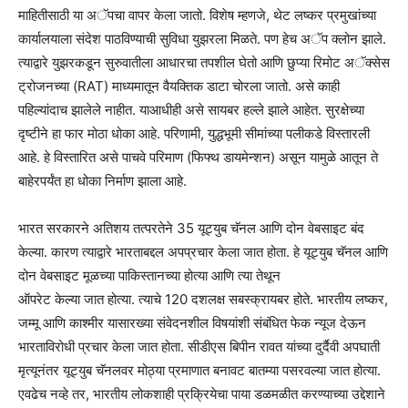
माहितीसाठी या अॅपचा वापर केला जातो. विशेष म्हणजे, थेट लष्कर प्रमुखांच्या
कार्यालयाला संदेश पाठविण्याची सुविधा युझरला मिळते. पण हेच अॅप क्लोन झाले.
त्याद्वारे युझरकडून सुरुवातीला आधारचा तपशील घेतो आणि छुप्या रिमोट अॅक्सेस
ट्रोजनच्या (RAT) माध्यमातून वैयक्तिक डाटा चोरला जातो. असे काही
पहिल्यांदाच झालेले नाहीत. याआधीही असे सायबर हल्ले झाले आहेत. सुरक्षेच्या
दृष्टीने हा फार मोठा धोका आहे. परिणामी, युद्धभूमी सीमांच्या पलीकडे विस्तारली
आहे. हे विस्तारित असे पाचवे परिमाण (फिफ्थ डायमेन्शन) असून यामुळे आतून ते
बाहेरपर्यंत हा धोका निर्माण झाला आहे.
भारत सरकारने अतिशय तत्परतेने 35 यूट्युब चॅनल आणि दोन वेबसाइट बंद
केल्या. कारण त्याद्वारे भारताबद्दल अपप्रचार केला जात होता. हे यूट्युब चॅनल आणि
दोन वेबसाइट मूळच्या पाकिस्तानच्या होत्या आणि त्या तेथून
ऑपरेट केल्या जात होत्या. त्याचे 120 दशलक्ष सबस्क्रायबर होते. भारतीय लष्कर,
जम्मू आणि काश्मीर यासारख्या संवेदनशील विषयांशी संबंधित फेक न्यूज देऊन
भारताविरोधी प्रचार केला जात होता. सीडीएस बिपीन रावत यांच्या दुर्दैवी अपघाती
मृत्यूनंतर यूट्युब चॅनलवर मोठ्या प्रमाणात बनावट बातम्या पसरवल्या जात होत्या.
एवढेच नव्हे तर, भारतीय लोकशाही प्रक्रियेचा पाया डळमळीत करण्याच्या उद्देशाने