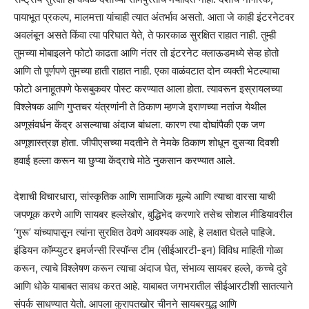
पायाभूत प्रकल्प, मालमत्ता यांचाही त्यात अंतर्भाव असतो. आता जे काही इंटरनेटवर
अवलंबून असते किंवा त्या परिघात येते, ते फारकाळ सुरक्षित राहात नाही. तुम्ही
तुमच्या मोबाइलने फोटो काढता आणि नंतर तो इंटरनेट क्लाऊडमध्ये सेव्ह होतो
आणि तो पूर्णपणे तुमच्या हाती राहात नाही. एका वाळंवटात दोन व्यक्ती भेटल्याचा
फोटो अनाहूतपणे फेसबुकवर पोस्ट करण्यात आला होता. त्यावरून इस्रायलच्या
विश्लेषक आणि गुप्तचर यंत्रणांनी ते ठिकाण म्हणजे इराणच्या नतांज येथील
अणूसंवर्धन केंद्र असल्याचा अंदाज बांधला. कारण त्या दोघांपैकी एक जण
अणूशास्त्रज्ञ होता. जीपीएसच्या मदतीने ते नेमके ठिकाण शोधून दुसऱ्या दिवशी
हवाई हल्ला करून या छुप्या केंद्राचे मोठे नुकसान करण्यात आले.
देशाची विचारधारा, सांस्कृतिक आणि सामाजिक मूल्ये आणि त्याचा वारसा याची
जपणूक करणे आणि सायबर हल्लेखोर, बुद्धिभेद करणारे तसेच सोशल मीडियावरील
‘गुरू’ यांच्यापासून त्यांना सुरक्षित ठेवणे आवश्यक आहे, हे लक्षात घेतले पाहिजे.
इंडियन कॉम्प्युटर इमर्जन्सी रिस्पॉन्स टीम (सीईआरटी-इन) विविध माहिती गोळा
करून, त्याचे विश्लेषण करून त्याचा अंदाज घेत, संभाव्य सायबर हल्ले, कच्चे दुवे
आणि धोके याबाबत सावध करत आहे. याबाबत जगभरातील सीईआरटीशी सातत्याने
संपर्क साधण्यात येतो. आपला कुरापतखोर चीनने सायबरयुद्ध आणि