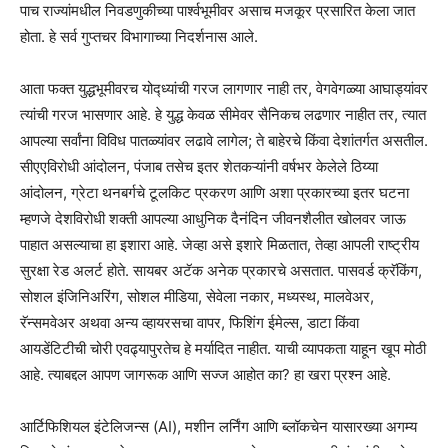
पाच राज्यांमधील निवडणुकीच्या पार्श्वभूमीवर असाच मजकूर प्रसारित केला जात
होता. हे सर्व गुप्तचर विभागाच्या निदर्शनास आले.
आता फक्त युद्धभूमीवरच योद्ध्यांची गरज लागणार नाही तर, वेगवेगळ्या आघाड्यांवर
त्यांची गरज भासणार आहे. हे युद्ध केवळ सीमेवर सैनिकच लढणार नाहीत तर, त्यात
आपल्या सर्वांना विविध पातळ्यांवर लढावे लागेल; ते बाहेरचे किंवा देशांतर्गत असतील.
सीएएविरोधी आंदोलन, पंजाब तसेच इतर शेतकऱ्यांनी वर्षभर केलेले ठिय्या
आंदोलन, ग्रेटा थनबर्गचे टूलकिट प्रकरण आणि अशा प्रकारच्या इतर घटना
म्हणजे देशविरोधी शक्ती आपल्या आधुनिक दैनंदिन जीवनशैलीत खोलवर जाऊ
पाहात असल्याचा हा इशारा आहे. जेव्हा असे इशारे मिळतात, तेव्हा आपली राष्ट्रीय
सुरक्षा रेड अलर्ट होते. सायबर अटॅक अनेक प्रकारचे असतात. पासवर्ड क्रॅकिंग,
सोशल इंजिनिअरिंग, सोशल मीडिया, सेवेला नकार, मध्यस्थ, मालवेअर,
रॅन्समवेअर अथवा अन्य व्हायरसचा वापर, फिशिंग ईमेल्स, डाटा किंवा
आयडेंटिटीची चोरी एवढ्यापुरतेच हे मर्यादित नाहीत. याची व्यापकता याहून खूप मोठी
आहे. त्याबद्दल आपण जागरूक आणि सज्ज आहोत का? हा खरा प्रश्न आहे.
आर्टिफिशियल इंटेलिजन्स (AI), मशीन लर्निंग आणि ब्लॉकचेन यासारख्या अगम्य