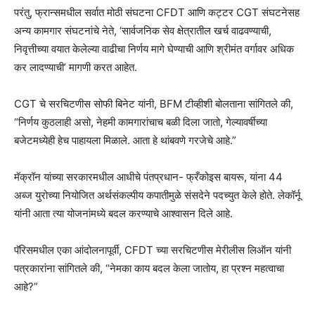
परंतु, फ्रान्समधील सर्वात मोठी संघटना CFDT आणि कट्टर CGT संघटनेसह
अन्य कामगार संघटनांचे नेते, ‘सार्वजनिक सेव क्षेत्रातील खर्च वाढवण्याची,
निवृत्तीच्या वयात केलेल्या वाढीचा निर्णय मागे घेण्याची आणि श्रीमंत वर्गावर अधिक
कर लादण्याची’ मागणी करत आहेत.
CGT चे सरचिटणीस सोफी बिनेट यांनी, BFM टीव्हीशी बोलताना सांगितले की,
“निर्णय कुठलाही असो, नेहमी कामगारांचाच बळी दिला जातो, गेल्यावर्षीच्या
बजेटमध्येही हेच पाहायला मिळाले. आता हे थांबवणे गरजेचे आहे.”
मॅक्रॉन यांच्या सरकारमधील आधीचे पंतप्रधान- फ्रँकोइस बायरू, यांना 44
अब्ज युरोच्या नियोजित अर्थसंकल्पीय कपातीमुळे संसदेने पदच्युत केले होते. लेकॉर्नू
यांनी आता त्या योजनांमध्ये बदल करण्याचे आश्वासन दिले आहे.
पॅरिसमधील एका आंदोलनापूर्वी, CFDT च्या सरचिटणीस मेरीलीस लिऑन यांनी
पत्रकारांना सांगितले की, “नेमका काय बदल केला जातोय, हा प्रश्न महत्वाचा
आहे?”