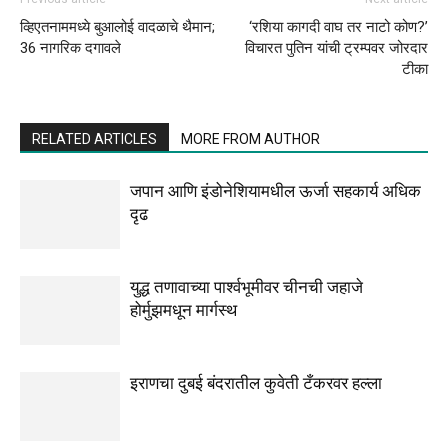
व्हिएतनाममध्ये बुआलोई वादळाचे थैमान;
‘रशिया कागदी वाघ तर नाटो कोण?’
36 नागरिक दगावले
विचारत पुतिन यांची ट्रम्पवर जोरदार
टीका
RELATED ARTICLES
MORE FROM AUTHOR
जपान आणि इंडोनेशियामधील ऊर्जा सहकार्य अधिक
दृढ
युद्ध तणावाच्या पार्श्वभूमीवर चीनची जहाजे
होर्मुझमधून मार्गस्थ
इराणचा दुबई बंदरातील कुवेती टँकरवर हल्ला