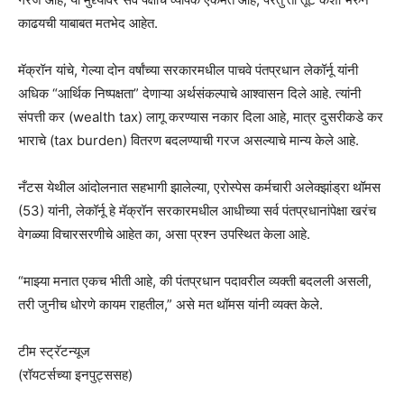
काढयची याबाबत मतभेद आहेत.
मॅक्रॉन यांचे, गेल्या दोन वर्षांच्या सरकारमधील पाचवे पंतप्रधान लेकॉर्नू यांनी
अधिक “आर्थिक निष्पक्षता” देणाऱ्या अर्थसंकल्पाचे आश्वासन दिले आहे. त्यांनी
संपत्ती कर (wealth tax) लागू करण्यास नकार दिला आहे, मात्र दुसरीकडे कर
भाराचे (tax burden) वितरण बदलण्याची गरज असल्याचे मान्य केले आहे.
नँटस येथील आंदोलनात सहभागी झालेल्या, एरोस्पेस कर्मचारी अलेक्झांड्रा थॉमस
(53) यांनी, लेकॉर्नू हे मॅक्रॉन सरकारमधील आधीच्या सर्व पंतप्रधानांपेक्षा खरंच
वेगळ्या विचारसरणीचे आहेत का, असा प्रश्न उपस्थित केला आहे.
“माझ्या मनात एकच भीती आहे, की पंतप्रधान पदावरील व्यक्ती बदलली असली,
तरी जुनीच धोरणे कायम राहतील,” असे मत थॉमस यांनी व्यक्त केले.
टीम स्ट्रॅटन्यूज
(रॉयटर्सच्या इनपुट्ससह)