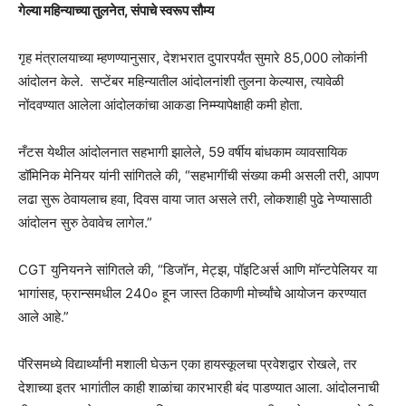
गेल्या महिन्याच्या तुलनेत, संपाचे स्वरूप सौम्य
गृह मंत्रालयाच्या म्हणण्यानुसार, देशभरात दुपारपर्यंत सुमारे 85,000 लोकांनी
आंदोलन केले. सप्टेंबर महिन्यातील आंदोलनांशी तुलना केल्यास, त्यावेळी
नोंदवण्यात आलेला आंदोलकांचा आकडा निम्म्यापेक्षाही कमी होता.
नँटस येथील आंदोलनात सहभागी झालेले, 59 वर्षीय बांधकाम व्यावसायिक
डॉमिनिक मेनियर यांनी सांगितले की, “सहभागींची संख्या कमी असली तरी, आपण
लढा सुरू ठेवायलाच हवा, दिवस वाया जात असले तरी, लोकशाही पुढे नेण्यासाठी
आंदोलन सुरु ठेवावेच लागेल.”
CGT युनियनने सांगितले की, “डिजॉन, मेट्झ, पॉइटिअर्स आणि मॉन्टपेलियर या
भागांसह, फ्रान्समधील 240० हून जास्त ठिकाणी मोर्च्यांचे आयोजन करण्यात
आले आहे.”
पॅरिसमध्ये विद्यार्थ्यांनी मशाली घेऊन एका हायस्कूलचा प्रवेशद्वार रोखले, तर
देशाच्या इतर भागांतील काही शाळांचा कारभारही बंद पाडण्यात आला. आंदोलनाची