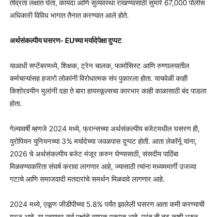
तीव्रता लक्षात घेता, कायदा आणि सुव्यवस्था राखण्यासाठी सुमारे 67,000 पोलीस
अधिकारी विविध भागात तैनात करण्यात आले होते.
अर्थसंकल्पीय घसरण- EUच्या मर्यादेपेक्षा दुप्पट
याआधी सप्टेंबरमध्ये, शिक्षक, ट्रेन चालक, फार्मासिस्ट आणि रुग्णालयातील
कर्मचाऱ्यांसह हजारो लोकांनी विरोधात्मक संप पुकारला होता. याचवेळी काही
किशोरवयीन मुलांनी दहा ते बारा हायस्कूल्सचा कारभार काही काळासाठी बंद पाडला
होता.
गेल्यावर्षी म्हणजे 2024 मध्ये, फ्रान्सच्या अर्थसंकल्पीय बजेटमधील घसरण ही,
युरोपियन युनियनच्या 3% मर्यादेच्या जवळपास दुप्पट होती. आता लेकॉर्नू यांना,
2026 चे अर्थसंकल्पीय बजेट मंजूर करुन घेण्यासाठी, संसदीय पाठिंबा
मिळवण्याकरिता संघर्ष करावा लागणार आहे, ज्यासाठी त्यांना मध्यममार्गी उजव्या
गटाचे आणि समाजवादी मतदारांचे समर्थन मिळवावे लागणार आहे.
2024 मध्ये, एकूण जीडीपीच्या 5.8% पर्यंत झालेली घसरण आता कमी करण्याची
गरज आहे, या मुद्द्यावर सर्व पक्षांचे व्यापक एकमत आहे, परंतु ती तूट कशी भरुन