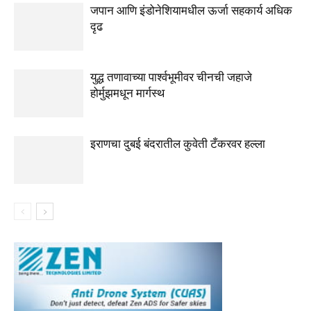
जपान आणि इंडोनेशियामधील ऊर्जा सहकार्य अधिक
दृढ
युद्ध तणावाच्या पार्श्वभूमीवर चीनची जहाजे
होर्मुझमधून मार्गस्थ
इराणचा दुबई बंदरातील कुवेती टँकरवर हल्ला