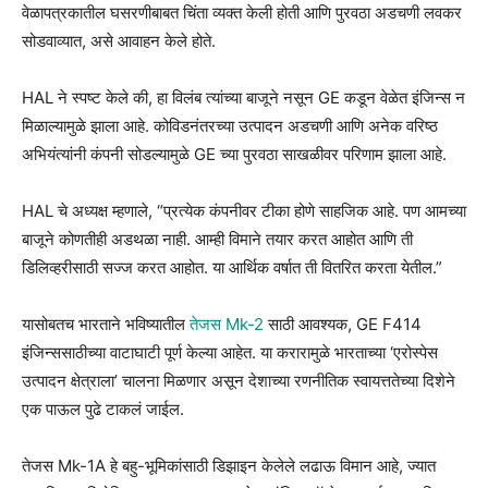
वेळापत्रकातील घसरणीबाबत चिंता व्यक्त केली होती आणि पुरवठा अडचणी लवकर
सोडवाव्यात, असे आवाहन केले होते.
HAL ने स्पष्ट केले की, हा विलंब त्यांच्या बाजूने नसून GE कडून वेळेत इंजिन्स न
मिळाल्यामुळे झाला आहे. कोविडनंतरच्या उत्पादन अडचणी आणि अनेक वरिष्ठ
अभियंत्यांनी कंपनी सोडल्यामुळे GE च्या पुरवठा साखळीवर परिणाम झाला आहे.
HAL चे अध्यक्ष म्हणाले, “प्रत्येक कंपनीवर टीका होणे साहजिक आहे. पण आमच्या
बाजूने कोणतीही अडथळा नाही. आम्ही विमाने तयार करत आहोत आणि ती
डिलिव्हरीसाठी सज्ज करत आहोत. या आर्थिक वर्षात ती वितरित करता येतील.”
यासोबतच भारताने भविष्यातील
तेजस Mk-2
साठी आवश्यक, GE F414
इंजिन्ससाठीच्या वाटाघाटी पूर्ण केल्या आहेत. या करारामुळे भारताच्या ‘एरोस्पेस
उत्पादन क्षेत्राला’ चालना मिळणार असून देशाच्या रणनीतिक स्वायत्ततेच्या दिशेने
एक पाऊल पुढे टाकलं जाईल.
तेजस Mk-1A हे बहु-भूमिकांसाठी डिझाइन केलेले लढाऊ विमान आहे, ज्यात