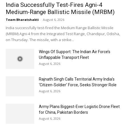
India Successfully Test-Fires Agni-4
Medium-Range Ballistic Missile (MRBM)
Team Bharatshakti
-
August 6, 2026
India successfully test-fired the Medium Range Ballistic Missile
(MRBM) Agni-4 from the Integrated Test Range, Chandipur, Odisha,
on Thursday. The missile, with a strike...
Wings Of Support: The Indian Air Force’s
Unflappable Transport Fleet
August 6, 2026
Rajnath Singh Calls Territorial Army India’s
‘Citizen-Soldier’ Force, Seeks Stronger Role
August 6, 2026
Army Plans Biggest-Ever Logistic Drone Fleet
for China, Pakistan Borders
August 6, 2026