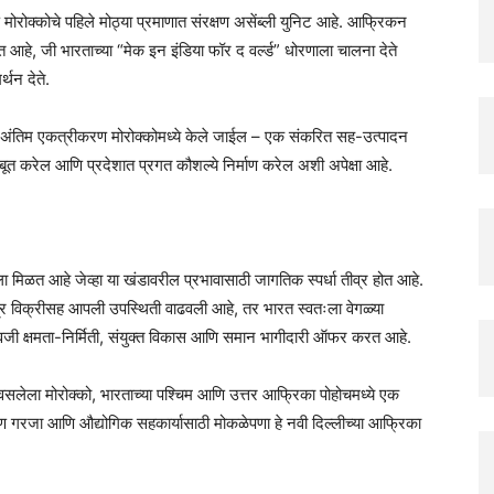
ोरोक्कोचे पहिले मोठ्या प्रमाणात संरक्षण असेंब्ली युनिट आहे. आफ्रिकन
 जात आहे, जी भारताच्या “मेक इन इंडिया फॉर द वर्ल्ड” धोरणाला चालना देते
र्थन देते.
याचे अंतिम एकत्रीकरण मोरोक्कोमध्ये केले जाईल – एक संकरित सह-उत्पादन
बूत करेल आणि प्रदेशात प्रगत कौशल्ये निर्माण करेल अशी अपेक्षा आहे.
 मिळत आहे जेव्हा या खंडावरील प्रभावासाठी जागतिक स्पर्धा तीव्र होत आहे.
त्र विक्रीसह आपली उपस्थिती वाढवली आहे, तर भारत स्वतःला वेगळ्या
ऐवजी क्षमता-निर्मिती, संयुक्त विकास आणि समान भागीदारी ऑफर करत आहे.
सलेला मोरोक्को, भारताच्या पश्चिम आणि उत्तर आफ्रिका पोहोचमध्ये एक
क्षण गरजा आणि औद्योगिक सहकार्यासाठी मोकळेपणा हे नवी दिल्लीच्या आफ्रिका