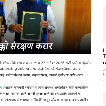
L
T
्देलतिफ लोदी यांच्यात काल म्हणजे 22 सप्टेंबर 2025 रोजी झालेल्या द्विपक्षीय
Te
्यात आली. हा सामंजस्य करार दोन्ही देशांमध्‍ये संरक्षणविषयक वाढत्या
La
En
. तसेच संरक्षण उद्योग, संयुक्त सराव, लष्करी प्रशिक्षण आणि क्षमता
dr
tr
ावर
असताना सोमवारी राबात येथे त्यांचे समकक्ष अब्देलतिफ लोदी यांच्यासोबत
ुक्त सराव, सायबर आणि सागरी सुरक्षा आणि संरक्षण उद्योग सहकार्य या
जूंनी “उद्देशासह धोरणात्मक भागीदारी” म्हणून ओळखल्या जाणाऱ्या दीर्घकालीन