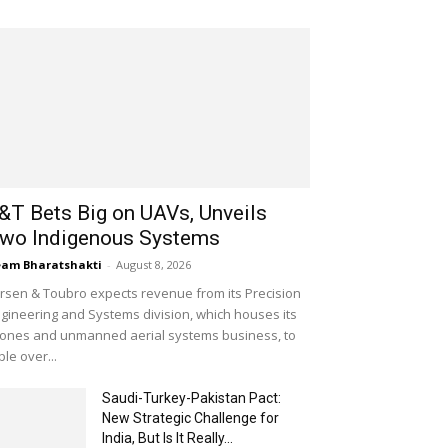
&T Bets Big on UAVs, Unveils
wo Indigenous Systems
am Bharatshakti
-
August 8, 2026
rsen & Toubro expects revenue from its Precision
gineering and Systems division, which houses its
ones and unmanned aerial systems business, to
iple over...
Saudi-Turkey-Pakistan Pact:
New Strategic Challenge for
India, But Is It Really...