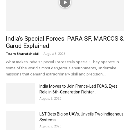
India’s Special Forces: PARA SF, MARCOS &
Garud Explained
Team Bharatshakti
-
August 8, 2026
What makes India's Special Forces truly special? They operate in
some of the world's most dangerous environments, undertake
missions that demand extraordinary skill and precision,...
India Moves to Join France-Led FCAS, Eyes
Role in 6th-Generation Fighter...
August 8, 2026
L&T Bets Big on UAVs, Unveils Two Indigenous
Systems
August 8, 2026