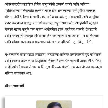
आंतरराष्ट्रीय पातळीवर विविध समुदायांची लष्करी शक्ती आणि आण्विक
प्रतिबंधाच्या गतिमानतेत लक्षणीय बदल होत असल्याच्या पार्श्वभूमीवर जनरल
चौहान यांची ही टिप्पणी आली आहे. अनेक दशकांपासून भारताची आण्विक भूमिका
स्पष्ट करणाऱ्या मूलभूत तत्त्वांशी वचनबद्ध राहून समकालीन आव्हानांशी जुळवून
घेण्याचे महत्त्व यामुळे परत एकदा अधोरेखित झाले. प्रतिबंध घालणे, ते वाढवणे
आणि महत्त्वपूर्ण पायाभूत सुविधा सुरक्षित करण्यावर दिला जाणारा भर हा स्थिरता
आणि शांतता राखण्याच्या भारताच्या धोरणात्मक दृष्टिकोनातून दिसून येतो.
भू-राजकीय तणाव वाढत असताना, भारताच्या आण्विक तत्त्वांबद्दलची दृढ बांधिलकी
आणि त्याच्या धोरणात्मक सिद्धांतांची निरंतरनिरंतर होत जाणारी उत्क्रांती ही येत्या
काही वर्षांत देशाच्या संरक्षण आणि सुरक्षाविषयक धोरणांना आकार देण्यात महत्त्वपूर्ण
भूमिका बजावणार आहे.
टीम भारतशक्ती