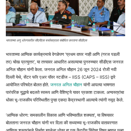
भारताच्या अणु धोरणावरील सीएपीएस चर्चासत्राला संबोधित करताना सीडीएस
भारताच्या आण्विक कार्यक्रमाचे वेगळेपण ‘प्रथम वापर नाही आणि (गरज पडली
तर) चोख प्रत्युत्तर’, या तत्त्वावर आधारित असल्याचा पुनरुच्चार सीडीएस जनरल
अनिल चौहान यांनी केला. जनरल अनिल चौहान 26 जून 2024 रोजी नवी
दिल्ली येथे, सेंटर फॉर एअर पॉवर स्टडीज – IISS (CAPS – IISS) द्वारे
आयोजित परिषदेत बोलत होते.
जनरल अनिल चौहान
यांनी आपल्या भाषणात
पारंपरिक युद्धाचे बदलते स्वरूप आणि वैशिष्ट्ये यावर प्रकाश टाकला. अण्वस्त्रांचा
धोका भू-राजकीय परिस्थितीत पुन्हा एकदा केंद्रस्थानी आल्याचे त्यांनी नमूद केले.
‘आण्विक धोरण: समकालीन विकास आणि भविष्यातील शक्यता’, या विषयावर
बोलताना जनरल चौहान यांनी भर दिला की सध्याच्या भू-राजकीय वातावरणात
आण्विक शस्त्रांमुळे निर्माण झालेला धोका हा एक केंद्रीय चिंतेचा विषय म्हणून पुन्हा