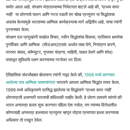
समोर आला आहे. संरक्षण मंत्रालयाच्या निवेदनात म्हटले आहे की, ‘प्रथम वापर
नाही’ या धोरणाचे पालन आणि गरज पडली तर चोख प्रत्युत्तर या सिद्धांताचा
अवलंब केल्यामुळे भारताच्या आण्विक कार्यक्रमाचा मार्ग अद्वितीय आहे, याचा त्यांनी
पुनरुच्चार केला.
संरक्षण दल प्रमुखांनी सखोल विचार, नवीन सिद्धांतांचा विकास, प्रतिकार क्षमतेचा
पुनर्विचार आणि आण्विक (सी4आय2एसR अर्थात ताबा घेणे, नियंत्रण करणे,
परस्पर संवाद, कॉम्प्युटर, गुप्तचर यंत्रणा, माहिती, पाळत ठेवणे आणि शोध)
पायाभूत सुविधांचे रक्षण करण्याच्या गरजेवर भर दिला.
ऐतिहासिक संदर्भांबाबत बोलताना त्यांनी नमूद केले की,
1998 मध्ये करण्यात
आलेल्या पाच आण्विक चाचण्यांनंतर
भारताने आपला आण्विक सिद्धांत तयार केला.
1999 मध्ये अधिकृतपणे प्रसिद्ध झालेल्या या सिद्धांताने ‘प्रथम वापर नाही’
धोरणाप्रती असणारी भारताची बांधिलकी जाहीर केली. हे धोरण ठामपणे सांगते की
भारत अण्वस्त्र हल्ला सुरू करणारा पहिला देश नसेल, पण त्याच्या विरोधातील
कोणत्याही अण्वस्त्र हल्ल्याला प्रत्युत्तर म्हणून मोठ्या प्रमाणात हल्ला करण्याचा
अधिकार तो राखून ठेवेल.