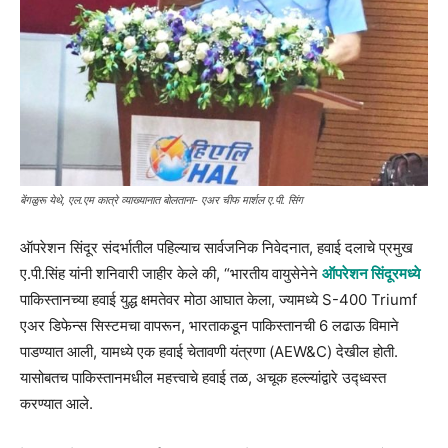
बेंगळुरू येथे, एल.एम कात्रे व्याख्यानात बोलताना- एअर चीफ मार्शल ए.पी. सिंग
ऑपरेशन सिंदूर संदर्भातील पहिल्याच सार्वजनिक निवेदनात, हवाई दलाचे प्रमुख
ए.पी.सिंह यांनी शनिवारी जाहीर केले की, “भारतीय वायुसेनेने
ऑपरेशन सिंदूरमध्ये
पाकिस्तानच्या हवाई युद्ध क्षमतेवर मोठा आघात केला, ज्यामध्ये S-400 Triumf
एअर डिफेन्स सिस्टमचा वापरून, भारताकडून पाकिस्तानची 6 लढाऊ विमाने
पाडण्यात आली, यामध्ये एक हवाई चेतावणी यंत्रणा (AEW&C) देखील होती.
यासोबतच पाकिस्तानमधील महत्त्वाचे हवाई तळ, अचूक हल्ल्यांद्वारे उद्ध्वस्त
करण्यात आले.