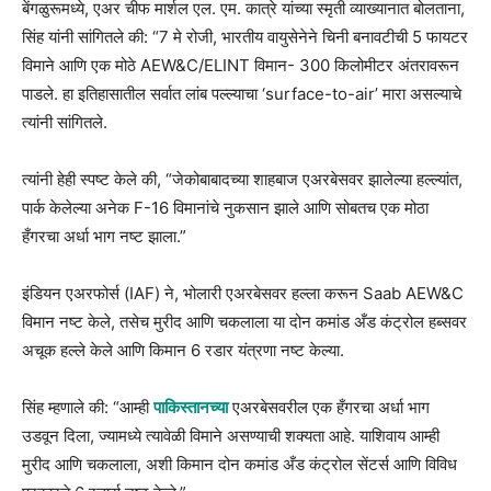
बेंगळुरूमध्ये, एअर चीफ मार्शल एल. एम. कात्रे यांच्या स्मृती व्याख्यानात बोलताना,
सिंह यांनी सांगितले की: “7 मे रोजी, भारतीय वायुसेनेने चिनी बनावटीची 5 फायटर
विमाने आणि एक मोठे AEW&C/ELINT विमान- 300 किलोमीटर अंतरावरून
पाडले. हा इतिहासातील सर्वात लांब पल्ल्याचा ‘surface-to-air’ मारा असल्याचे
त्यांनी सांगितले.
त्यांनी हेही स्पष्ट केले की, “जेकोबाबादच्या शाहबाज एअरबेसवर झालेल्या हल्ल्यांत,
पार्क केलेल्या अनेक F-16 विमानांचे नुकसान झाले आणि सोबतच एक मोठा
हँगरचा अर्धा भाग नष्ट झाला.”
इंडियन एअरफोर्स (IAF) ने, भोलारी एअरबेसवर हल्ला करून Saab AEW&C
विमान नष्ट केले, तसेच मुरीद आणि चकलाला या दोन कमांड अँड कंट्रोल हब्सवर
अचूक हल्ले केले आणि किमान 6 रडार यंत्रणा नष्ट केल्या.
सिंह म्हणाले की: “आम्ही
पाकिस्तानच्या
एअरबेसवरील एक हँगरचा अर्धा भाग
उडवून दिला, ज्यामध्ये त्यावेळी विमाने असण्याची शक्यता आहे. याशिवाय आम्ही
मुरीद आणि चकलाला, अशी किमान दोन कमांड अँड कंट्रोल सेंटर्स आणि विविध