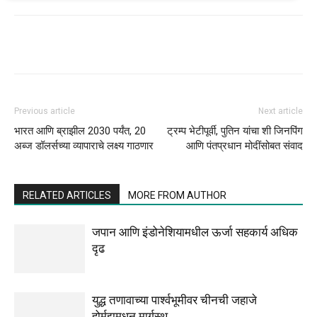
Previous article
Next article
भारत आणि ब्राझील 2030 पर्यंत, 20
ट्रम्प भेटीपूर्वी, पुतिन यांचा शी जिनपिंग
अब्ज डॉलर्सच्या व्यापाराचे लक्ष्य गाठणार
आणि पंतप्रधान मोदींसोबत संवाद
RELATED ARTICLES
MORE FROM AUTHOR
जपान आणि इंडोनेशियामधील ऊर्जा सहकार्य अधिक
दृढ
युद्ध तणावाच्या पार्श्वभूमीवर चीनची जहाजे
होर्मुझमधून मार्गस्थ