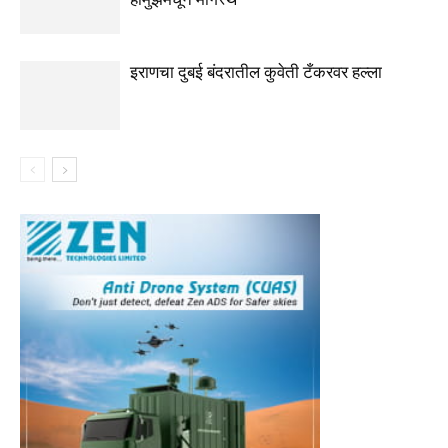
इराणचा दुबई बंदरातील कुवेती टँकरवर हल्ला