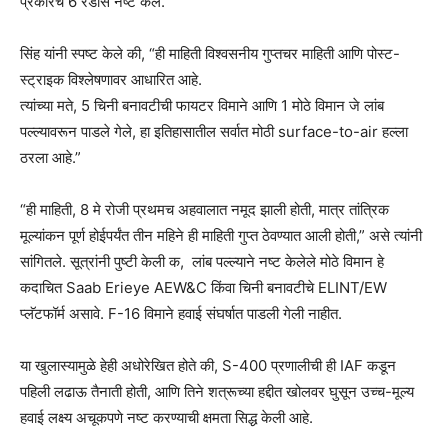
प्रकारचे 6 रडार्स नष्ट केले.”
सिंह यांनी स्पष्ट केले की, “ही माहिती विश्वसनीय गुप्तचर माहिती आणि पोस्ट-
स्ट्राइक विश्लेषणावर आधारित आहे.
त्यांच्या मते, 5 चिनी बनावटीची फायटर विमाने आणि 1 मोठे विमान जे लांब
पल्ल्यावरून पाडले गेले, हा इतिहासातील सर्वात मोठी surface-to-air हल्ला
ठरला आहे.”
“ही माहिती, 8 मे रोजी प्रथमच अहवालात नमूद झाली होती, मात्र तांत्रिक
मूल्यांकन पूर्ण होईपर्यंत तीन महिने ही माहिती गुप्त ठेवण्यात आली होती,” असे त्यांनी
सांगितले. सूत्रांनी पुष्टी केली क, लांब पल्ल्याने नष्ट केलेले मोठे विमान हे
कदाचित Saab Erieye AEW&C किंवा चिनी बनावटीचे ELINT/EW
प्लॅटफॉर्म असावे. F-16 विमाने हवाई संघर्षात पाडली गेली नाहीत.
या खुलास्यामुळे हेही अधोरेखित होते की, S-400 प्रणालीची ही IAF कडून
पहिली लढाऊ तैनाती होती, आणि तिने शत्रूच्या हद्दीत खोलवर घुसून उच्च-मूल्य
हवाई लक्ष्य अचूकपणे नष्ट करण्याची क्षमता सिद्ध केली आहे.