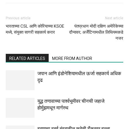
Previous article
Next article
भारताच्या CSL आणि कोरियाच्या KSOE
पंतप्रधान मोदी दक्षिण अमेरिकेच्या
मध्ये, संयुक्त सागरी सहकार्य करार
दौऱ्यावर; अर्जेंटिनामधील लिथियमकडे
नजर
RELATED ARTICLES
MORE FROM AUTHOR
जपान आणि इंडोनेशियामधील ऊर्जा सहकार्य अधिक
दृढ
युद्ध तणावाच्या पार्श्वभूमीवर चीनची जहाजे
होर्मुझमधून मार्गस्थ
इराणचा दुबई बंदरातील कुवेती टँकरवर हल्ला