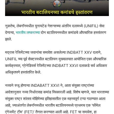
नुकतेच, लेबनॉनमधील युनायटेड नेशन्सच्या अंतरिम दलामध्ये (UNIFIL) सेवा
देणाऱ्या,
भारतीय लष्कराच्या
दोन बटालियनमधील कमांडचे औपचारिक हस्तांतरण
झाले.
मद्रास रेजिमेंटच्या जवानांचा समावेश असलेल्या INDBATT XXV दलाने,
UNIFIL च्या पूर्व सेक्टरमधील बटालियन मुख्यालयात आयोजित एका औपचारिक
कार्यक्रमात, ग्रेनेडियर्स रेजिमेंटच्या INDBATT XXVI दलाकडे सर्व अधिकार
अधिकृतपणे हस्तांतरित केले.
नव्याने रुजू होणाऱ्या INDABATT XXVI ने, आता संयुक्त राष्ट्रांच्या
आदेशानुसार नव्या निर्धारासह कमांड स्विकारली आहे. विशेष म्हणजे, यात भारताच्या
संयुक्त राष्ट्र शांतता मोहिमेच्या इतिहासातील एक महत्त्वपूर्ण टप्पा गाठण्यात आला
आहे, ज्याअंतर्गत लेबनॉनमधील भारतीय बटालियनमध्ये प्रथमच एक ‘फीमेल
एंगेजमेंट टीम’ (FET)’ तैनात करण्यात आली आहे. FET चा समावेश, हा