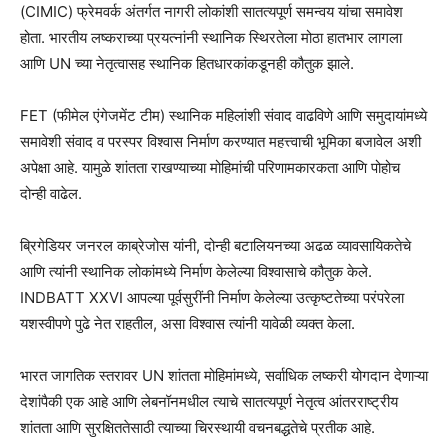
(CIMIC) फ्रेमवर्क अंतर्गत नागरी लोकांशी सातत्यपूर्ण समन्वय यांचा समावेश
होता. भारतीय लष्कराच्या प्रयत्नांनी स्थानिक स्थिरतेला मोठा हातभार लागला
आणि UN च्या नेतृत्वासह स्थानिक हितधारकांकडूनही कौतुक झाले.
FET (फीमेल एंगेजमेंट टीम) स्थानिक महिलांशी संवाद वाढविणे आणि समुदायांमध्ये
समावेशी संवाद व परस्पर विश्वास निर्माण करण्यात महत्त्वाची भूमिका बजावेल अशी
अपेक्षा आहे. यामुळे शांतता राखण्याच्या मोहिमांची परिणामकारकता आणि पोहोच
दोन्ही वाढेल.
ब्रिगेडियर जनरल काब्रेजोस यांनी, दोन्ही बटालियनच्या अढळ व्यावसायिकतेचे
आणि त्यांनी स्थानिक लोकांमध्ये निर्माण केलेल्या विश्वासाचे कौतुक केले.
INDBATT XXVI आपल्या पूर्वसुरींनी निर्माण केलेल्या उत्कृष्टतेच्या परंपरेला
यशस्वीपणे पुढे नेत राहतील, असा विश्वास त्यांनी यावेळी व्यक्त केला.
भारत जागतिक स्तरावर UN शांतता मोहिमांमध्ये, सर्वाधिक लष्करी योगदान देणाऱ्या
देशांपैकी एक आहे आणि लेबनॉनमधील त्याचे सातत्यपूर्ण नेतृत्व आंतरराष्ट्रीय
शांतता आणि सुरक्षिततेसाठी त्याच्या चिरस्थायी वचनबद्धतेचे प्रतीक आहे.