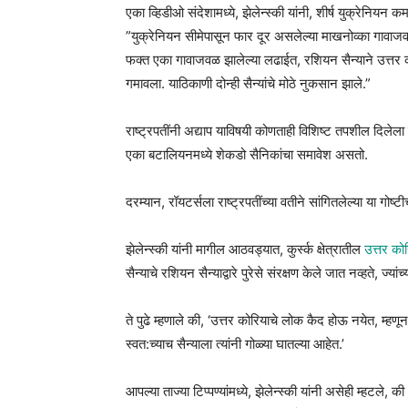
एका व्हिडीओ संदेशामध्ये, झेलेन्स्की यांनी, शीर्ष युक्रेनियन 
”युक्रेनियन सीमेपासून फार दूर असलेल्या माखनोव्का गावाजवळ ल
फक्त एका गावाजवळ झालेल्या लढाईत, रशियन सैन्याने उत्तर
गमावला. याठिकाणी दोन्ही सैन्यांचे मोठे नुकसान झाले.”
राष्ट्रपतींनी अद्याप याविषयी कोणताही विशिष्ट तपशील दि
एका बटालियनमध्ये शेकडो सैनिकांचा समावेश असतो.
दरम्यान, रॉयटर्सला राष्ट्रपतींच्या वतीने सांगितलेल्या या गो
झेलेन्स्की यांनी मागील आठवड्यात, कुर्स्क क्षेत्रातील
उत्तर कोर
सैन्याचे रशियन सैन्याद्वारे पुरेसे संरक्षण केले जात नव्हते, ज्यां
ते पुढे म्हणाले की, ‘उत्तर कोरियाचे लोक कैद होऊ नयेत, म्हणू
स्वत:च्याच सैन्याला त्यांनी गोळ्या घातल्या आहेत.’
आपल्या ताज्या टिप्पण्यांमध्ये, झेलेन्स्की यांनी असेही म्हटल