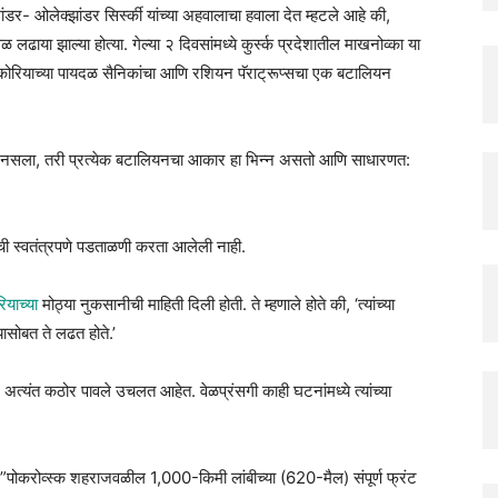
कमांडर- ओलेक्झांडर सिर्स्की यांच्या अहवालाचा हवाला देत म्हटले आहे की,
ढाया झाल्या होत्या. गेल्या २ दिवसांमध्ये कुर्स्क प्रदेशातील माखनोव्का या
 कोरियाच्या पायदळ सैनिकांचा आणि रशियन पॅराट्रूप्सचा एक बटालियन
लेला नसला, तरी प्रत्येक बटालियनचा आकार हा भिन्न असतो आणि साधारणत:
ष्टीची स्वतंत्रपणे पडताळणी करता आलेली नाही.
ियाच्या
मोठ्या नुकसानीची माहिती दिली होती. ते म्हणाले होते की, ‘त्यांच्या
च्यासोबत ते लढत होते.’
न अत्यंत कठोर पावले उचलत आहेत. वेळप्रंसगी काही घटनांमध्ये त्यांच्या
े, की ”पोकरोव्स्क शहराजवळील 1,000-किमी लांबीच्या (620-मैल) संपूर्ण फ्रंट