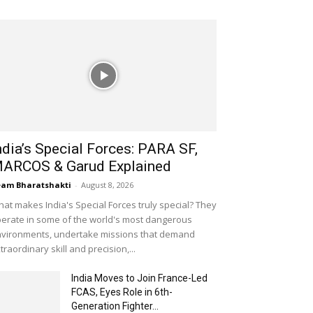
ndia’s Special Forces: PARA SF,
ARCOS & Garud Explained
am Bharatshakti
-
August 8, 2026
at makes India's Special Forces truly special? They
erate in some of the world's most dangerous
vironments, undertake missions that demand
traordinary skill and precision,...
India Moves to Join France-Led
FCAS, Eyes Role in 6th-
Generation Fighter...