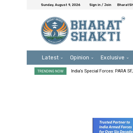
Sunday, August 9, 2026
Sign in / Join
BharatSh
Latest
Opinion
Exclusive
India’s Special Forces: PARA S
TRENDING NOW