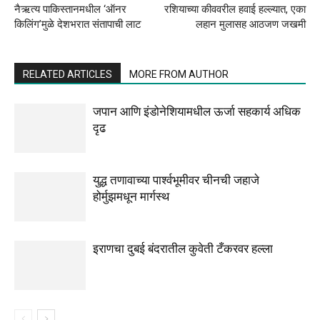
नैऋत्य पाकिस्तानमधील ‘ऑनर
रशियाच्या कीववरील हवाई हल्ल्यात, एका
किलिंग’मुळे देशभरात संतापाची लाट
लहान मुलासह आठजण जखमी
RELATED ARTICLES
MORE FROM AUTHOR
जपान आणि इंडोनेशियामधील ऊर्जा सहकार्य अधिक
दृढ
युद्ध तणावाच्या पार्श्वभूमीवर चीनची जहाजे
होर्मुझमधून मार्गस्थ
इराणचा दुबई बंदरातील कुवेती टँकरवर हल्ला