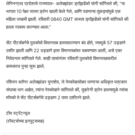
लेनिनग्राद प्रदेशाचे राज्यपाल- अलेक्झांडर ड्रॉझडेंको यांनी सांगितले की, “या
भागात 10 पेक्षा जास्त ड्रोन खाली केले गेले, आणि पडणाऱ्या तुकड्यांमुळे एक
महिला जखमी झाली. रविवारी 0840 GMT वाजता ड्रॉझडेंको यांनी सांगितले की
हल्ला नाकाम करण्यात आला.”
सेंट पीटर्सबर्गचे पुलकोवो विमानतळ हल्ल्यादरम्यान बंद होते, ज्यामुळे 57 उड्डाणे
उशीर झाली आणि 22 उड्डाणे इतर विमानतळांवर वळवण्यात आली, असे एका
निवेदनात सांगितले गेले. काही तासांनंतर रविवारी पुलकोवो विमानतळावरील
कामकाज पुन्हा सुरू झाले.
रशियन ब्लॉगर अलेक्झांडर युनाशेव, जे पेस्कोव्हसोबत जाणाऱ्या अधिकृत पत्रकार
संघाचा भाग आहेत, त्यांना पेस्कोव्हने सांगितले की, युक्रेनी ड्रोन हल्ल्यामुळे त्यांचा
मॉस्को ते सेंट पीटर्सबर्गचे उड्डाण 2 तास उशीराने झाले.
टीम स्ट्रॅटन्यूज
(रॉयटर्सच्या इनपुट्ससह)