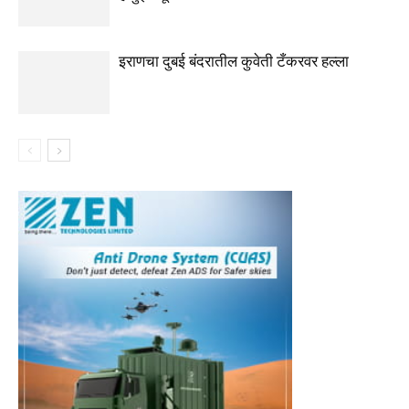
इराणचा दुबई बंदरातील कुवेती टँकरवर हल्ला