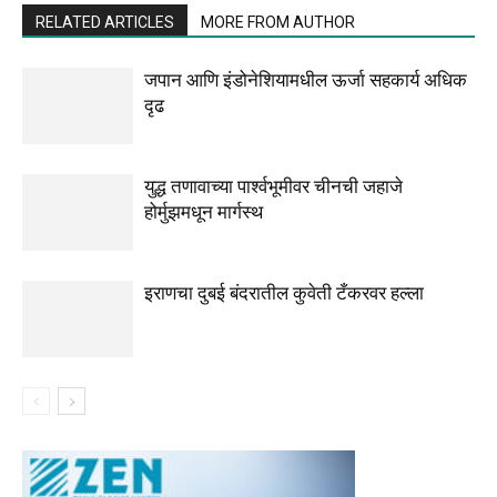
RELATED ARTICLES
MORE FROM AUTHOR
जपान आणि इंडोनेशियामधील ऊर्जा सहकार्य अधिक
दृढ
युद्ध तणावाच्या पार्श्वभूमीवर चीनची जहाजे
होर्मुझमधून मार्गस्थ
इराणचा दुबई बंदरातील कुवेती टँकरवर हल्ला