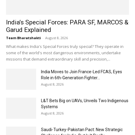
India’s Special Forces: PARA SF, MARCOS &
Garud Explained
Team Bharatshakti
-
August 8, 2026
What makes India's Special Forces truly special? They operate in
some of the world's most dangerous environments, undertake
missions that demand extraordinary skill and precision,...
India Moves to Join France-Led FCAS, Eyes
Role in 6th-Generation Fighter...
August 8, 2026
L&T Bets Big on UAVs, Unveils Two Indigenous
Systems
August 8, 2026
Saudi-Turkey-Pakistan Pact: New Strategic