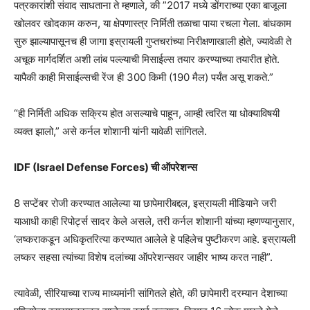
पत्रकारांशी संवाद साधताना ते म्हणाले, की ”2017 मध्ये डोंगराच्या एका बाजूला
खोलवर खोदकाम करुन, या क्षेपणास्त्र निर्मिती तळाचा पाया रचला गेला. बांधकाम
सुरु झाल्यापासूनच ही जागा इस्रायली गुप्तचरांच्या निरीक्षणाखाली होते, ज्यावेळी ते
अचूक मार्गदर्शित अशी लांब पल्ल्याची मिसाईल्स तयार करण्याच्या तयारीत होते.
यापैकी काही मिसाईल्सची रेंज ही 300 किमी (190 मैल) पर्यंत असू शकते.”
“ही निर्मिती अधिक सक्रिय होत असल्याचे पाहून, आम्ही त्वरित या धोक्याविषयी
व्यक्त झालो,” असे कर्नल शोशानी यांनी यावेळी सांगितले.
IDF (Israel Defense Forces) ची ऑपरेशन्स
8 सप्टेंबर रोजी करण्यात आलेल्या या छापेमारीबद्दल, इस्रायली मीडियाने जरी
याआधी काही रिपोर्ट्स सादर केले असले, तरी कर्नल शोशानी यांच्या म्हणण्यानुसार,
‘लष्कराकडून अधिकृतरित्या करण्यात आलेले हे पहिलेच पुष्टीकरण आहे. इस्रायली
लष्कर सहसा त्यांच्या विशेष दलांच्या ऑपरेशन्सवर जाहीर भाष्य करत नाही”.
त्यावेळी, सीरियाच्या राज्य माध्यमांनी सांगितले होते, की छापेमारी दरम्यान देशाच्या