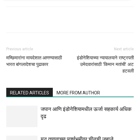
Previous article
Next article
मच्छिमारांना मायदेशात आणण्यासाठी
इंडोनेशियाच्या न्यायालयाने राष्ट्रपती
भारत बांगलादेशचा पुढाकार
उमेदवारांसाठी ‘किमान मतांची’ अट
हटवली
RELATED ARTICLES
MORE FROM AUTHOR
जपान आणि इंडोनेशियामधील ऊर्जा सहकार्य अधिक
दृढ
युद्ध तणावाच्या पार्श्वभूमीवर चीनची जहाजे