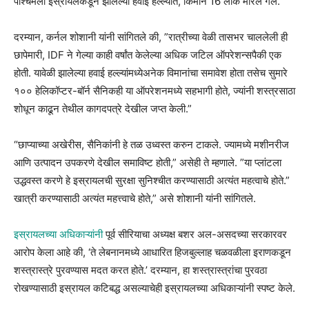
पश्चिमेला इस्रायलकडून झालेल्या हवाई हल्ल्यात, किमान 16 लोक मारले गेले.
दरम्यान, कर्नल शोशानी यांनी सांगितले की, ”रात्रीच्या वेळी तासभर चाललेली ही
छापेमारी, IDF ने गेल्या काही वर्षांत केलेल्या अधिक जटिल ऑपरेशन्सपैकी एक
होती. यावेळी झालेल्या हवाई हल्ल्यांमध्येअनेक विमानांचा समावेश होता तसेच सुमारे
१०० हेलिकॉप्टर-बॉर्न सैनिकही या ऑपरेशनमध्ये सहभागी होते, ज्यांनी शस्त्रसाठा
शोधून काढून तेथील कागदपत्रे देखील जप्त केली.”
“छाप्याच्या अखेरीस, सैनिकांनी हे तळ उध्वस्त करुन टाकले. ज्यामध्ये मशीनरीज
आणि उत्पादन उपकरणे देखील समाविष्ट होती,” असेही ते म्हणाले. ”या प्लांटला
उद्धवस्त करणे हे इस्रायलची सुरक्षा सुनिश्चीत करण्यासाठी अत्यंत महत्वाचे होते.”
खात्री करण्यासाठी अत्यंत महत्त्वाचे होते,” असे शोशानी यांनी सांगितले.
इस्रायलच्या अधिकाऱ्यांनी
पूर्व सीरियाचा अध्यक्ष बशर अल-असदच्या सरकारवर
आरोप केला आहे की, ‘ते लेबनानमध्ये आधारित हिजबुल्लाह चळवळीला इराणकडून
शस्त्रास्त्रे पुरवण्यास मदत करत होते.’ दरम्यान, हा शस्त्रास्त्रांचा पुरवठा
रोखण्यासाठी इस्रायल कटिबद्ध असल्याचेही इस्रायलच्या अधिकाऱ्यांनी स्पष्ट केले.