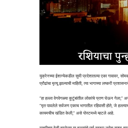
युक्रेनच्या ईशान्येकडील सुमी प्रदेशातल्या एका गावावर, सोमवा
प्रौढांचा मृत्यू झाल्याची माहिती, त्या भागाच्या लष्करी प्रशा
“हा हल्ला वेगवेगळ्या कुटुंबांतील लोकांचे प्राण घेऊन गेला,” अ
“मृत पावलेले सर्वजण एकाच भागातील रहिवासी होते, जे हल्ल्याच
कायमचीच खंडित केली,” असे पोस्टमध्ये म्हटले आहे.
रात्रीच्या वेळी झालेल्या या हल्ल्यांचे पूर्ण स्वरूप लगेच स्पष्ट झा