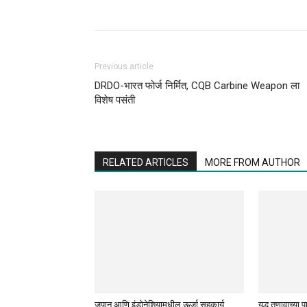
Previous article
DRDO-भारत फोर्ज निर्मित, CQB Carbine Weapon ला
विशेष पसंती
RELATED ARTICLES
MORE FROM AUTHOR
जपान आणि इंडोनेशियामधील ऊर्जा सहकार्य
युद्ध तणावाच्या 