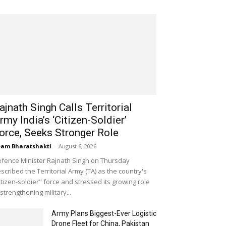
ajnath Singh Calls Territorial
rmy India’s ‘Citizen-Soldier’
orce, Seeks Stronger Role
am Bharatshakti
-
August 6, 2026
fence Minister Rajnath Singh on Thursday
scribed the Territorial Army (TA) as the country's
itizen-soldier" force and stressed its growing role
 strengthening military...
Army Plans Biggest-Ever Logistic
Drone Fleet for China, Pakistan