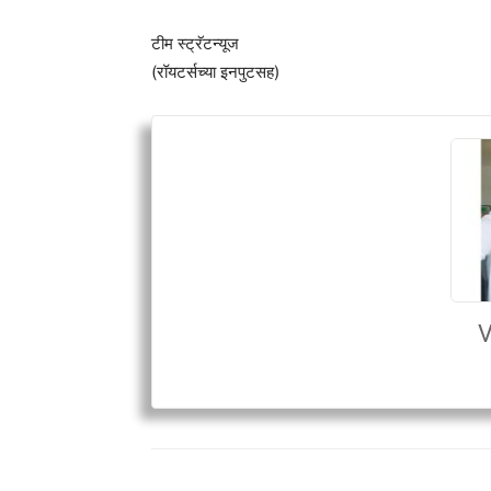
टीम स्ट्रॅटन्यूज
(रॉयटर्सच्या इनपुटसह)
V